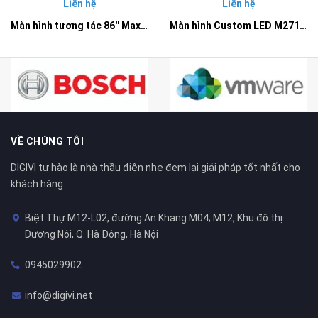
Liên hệ
Liên hệ
Màn hình tương tác 86'' Maxhub E8630 - Dòng E serial chuyên cho giáo dục
Màn hình Custom LED M2712 Maxhub
VỀ CHÚNG TÔI
DIGIVI tự hào là nhà thầu điện nhẹ đem lại giải pháp tốt nhất cho
khách hàng
Biệt Thự M12-L02, đường An Khang M04; M12, Khu đô thị
Dương Nội, Q. Hà Đông, Hà Nội
0945029902
info@digivi.net