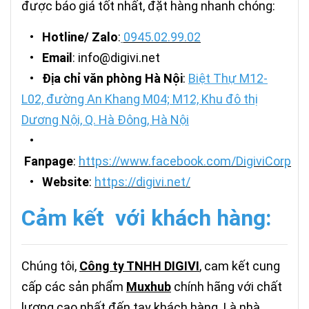
được báo giá tốt nhất, đặt hàng nhanh chóng:
•
Hotline/ Zalo
:
0945.02.99.02
•
Email
: info@digivi.net
•
Địa chỉ văn phòng Hà Nội
:
Biệt Thự M12-
L02, đường An Khang M04; M12, Khu đô thị
Dương Nội, Q. Hà Đông, Hà Nội
•
Fanpage
:
https://www.facebook.com/DigiviCorp
•
Website
:
https://digivi.net/
Cảm kết với khách hàng:
Chúng tôi,
Công ty TNHH DIGIVI
, cam kết cung
cấp các sản phẩm
M
uxhub
chính hãng với chất
lượng cao nhất đến tay khách hàng. Là nhà