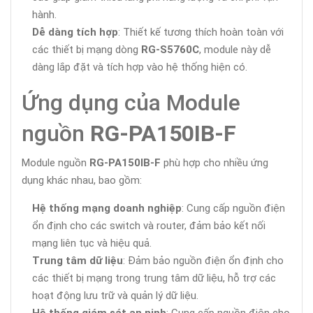
hành.
Dễ dàng tích hợp
: Thiết kế tương thích hoàn toàn với
các thiết bị mạng dòng
RG-S5760C
, module này dễ
dàng lắp đặt và tích hợp vào hệ thống hiện có.
Ứng dụng của Module
nguồn
RG-PA150IB-F
Module nguồn
RG-PA150IB-F
phù hợp cho nhiều ứng
dụng khác nhau, bao gồm:
Hệ thống mạng doanh nghiệp
: Cung cấp nguồn điện
ổn định cho các switch và router, đảm bảo kết nối
mạng liên tục và hiệu quả.
Trung tâm dữ liệu
: Đảm bảo nguồn điện ổn định cho
các thiết bị mạng trong trung tâm dữ liệu, hỗ trợ các
hoạt động lưu trữ và quản lý dữ liệu.
Hệ thống giám sát an ninh
: Cung cấp nguồn điện cho