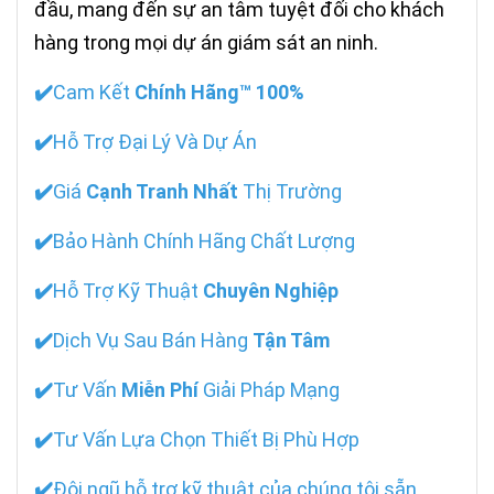
đầu, mang đến sự an tâm tuyệt đối cho khách
hàng trong mọi dự án giám sát an ninh.
✔️
Cam Kết
Chính Hãng™ 100%
✔️
Hỗ Trợ Đại Lý Và Dự Án
✔️
Giá
Cạnh Tranh Nhất
Thị Trường
✔️
Bảo Hành Chính Hãng Chất Lượng
✔️
Hỗ Trợ Kỹ Thuật
Chuyên Nghiệp
✔️
Dịch Vụ Sau Bán Hàng
Tận Tâm
✔️
Tư Vấn
Miễn Phí
Giải Pháp Mạng
✔️
Tư Vấn Lựa Chọn Thiết Bị Phù Hợp
✔️
Đội ngũ hỗ trợ kỹ thuật của chúng tôi sẵn