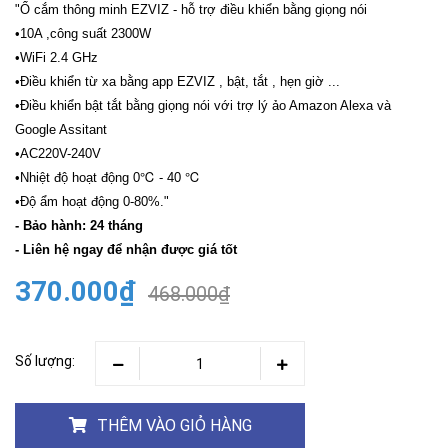
"Ổ cắm thông minh EZVIZ - hỗ trợ điều khiển bằng giọng nói
•10A ,công suất 2300W
•WiFi 2.4 GHz
•Điều khiển từ xa bằng app EZVIZ , bật, tắt , hẹn giờ ...
•Điều khiển bật tắt bằng giọng nói với trợ lý ảo Amazon Alexa và
Google Assitant
•AC220V-240V
•Nhiệt độ hoạt động 0℃ - 40 ℃
•Độ ẩm hoạt động 0-80%."
- Bảo hành: 24 tháng
- Liên hệ ngay để nhận được giá tốt
370.000₫
468.000₫
Số lượng:
THÊM VÀO GIỎ HÀNG