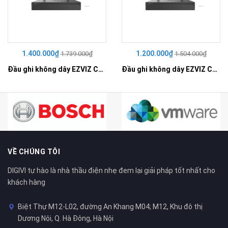
1.400.000₫
1.200.000₫
1.739.000₫
1.504.000₫
Đầu ghi không dây EZVIZ CS-X5S-R100-8W
Đầu ghi không dây EZVIZ CS-X5S-R100-4W
VỀ CHÚNG TÔI
DIGIVI tự hào là nhà thầu điện nhẹ đem lại giải pháp tốt nhất cho
khách hàng
Biệt Thự M12-L02, đường An Khang M04; M12, Khu đô thị
Dương Nội, Q. Hà Đông, Hà Nội