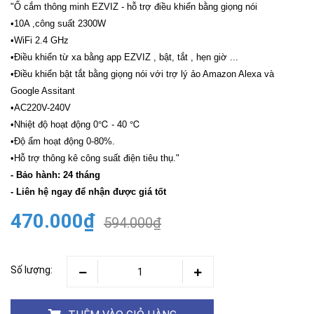
"Ổ cắm thông minh EZVIZ - hỗ trợ điều khiển bằng giọng nói
•10A ,công suất 2300W
•WiFi 2.4 GHz
•Điều khiển từ xa bằng app EZVIZ , bật, tắt , hẹn giờ ...
•Điều khiển bật tắt bằng giọng nói với trợ lý ảo Amazon Alexa và
Google Assitant
•AC220V-240V
•Nhiệt độ hoạt động 0℃ - 40 ℃
•Độ ẩm hoạt động 0-80%.
•Hỗ trợ thông kê công suất điện tiêu thụ."
- Bảo hành: 24 tháng
- Liên hệ ngay để nhận được giá tốt
470.000₫
594.000₫
Số lượng: