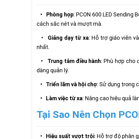
•
Phòng họp
: PCON 600 LED Sending Bo
cách sắc nét và mượt mà.
•
Giảng dạy từ xa
: Hỗ trợ giáo viên v
nhất.
•
Trung tâm điều hành
: Phù hợp cho 
dàng quản lý.
•
Triển lãm và hội chợ
: Sử dụng trong 
•
Làm việc từ xa
: Nâng cao hiệu quả làm
Tại Sao Nên Chọn PCO
•
Hiệu suất vượt trội
: Hỗ trợ độ phân g