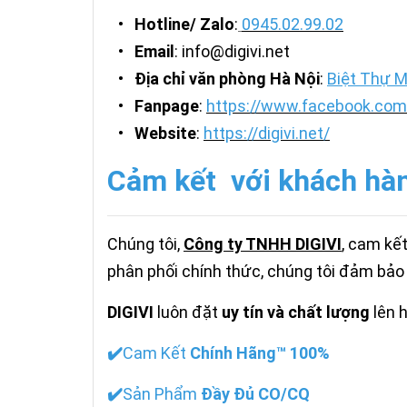
•
Hotline/ Zalo
:
0945.02.99.02
•
Email
: info@digivi.net
•
Địa chỉ văn phòng Hà Nội
:
Biệt Thự M
•
Fanpage
:
https://www.facebook.com/
•
Website
:
https://digivi.net/
Cảm kết với khách hà
Chúng tôi,
Công ty TNHH DIGIVI
, cam kế
phân phối chính thức, chúng tôi đảm bảo
DIGIVI
luôn đặt
uy tín và chất lượng
lên 
✔️
Cam Kết
Chính Hãng™ 100%
✔️
Sản Phẩm
Đầy Đủ CO/CQ