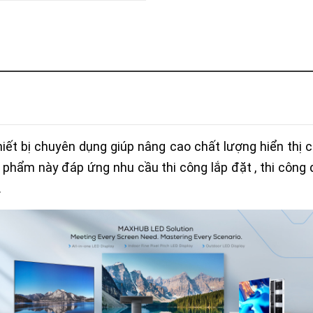
Khóa
Faster
THIẾT
BỊ
BÁO
CHÁY
KHÓA
THÔNG
MINH
Faster
ết bị chuyên dụng giúp nâng cao chất lượng hiển thị c
Lock
ản phẩm này đáp ứng nhu cầu thi công lắp đặt , thi công 
FASTER
.
HUAWEI