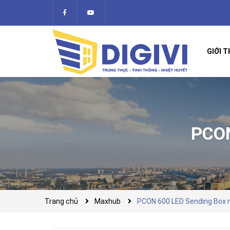
GIỚI T
PCO
Trang chủ
Maxhub
PCON 600 LED Sending Box