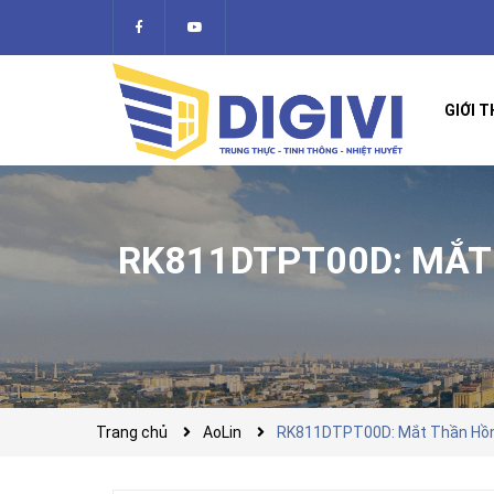
GIỚI T
RK811DTPT00D: MẮT 
Trang chủ
AoLin
RK811DTPT00D: Mắt Thần Hồng 