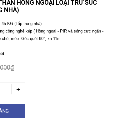
THẦN HỒNG NGOẠI LOẠI TRỪ SÚC
G NHÀ)
ật 45 KG (Lắp trong nhà)
 công nghệ kép ( Hồng ngoại - PIR và sóng cực ngắn -
do chó, mèo. Góc quét 90°, xa 11m.
tốt
.000₫
HÀNG