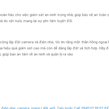
n hảo cho việc giám sát an ninh trong nhà, giúp bảo vệ an toàn cho
iả do vật nuôi, mang lại sự yên tâm tuyệt đối.
 công lắp đặt camera và điện nhẹ, tôi tin rằng mắt thần hồng ngoại
i hiệu quả giám sát cao mà còn dễ dàng lắp đặt và tích hợp. Hãy đ
, giúp bạn an tâm về an ninh và quản lý ra vào.
điện nhẹ, camera, mạng LAN, wifi. Zalo hoặc Call: 0945.02.99.02 để 