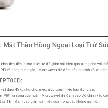
Khóa
Faster
THIẾT
BỊ
BÁO
CHÁY
KHÓA
THÔNG
MINH
 Mắt Thần Hồng Ngoại Loại Trừ Súc
Faster
Lock
FASTER
inh tiên tiến, được thiết kế để giám sát hiệu quả trong nhà với khả
- PIR và sóng cực ngắn - Microwave) để đảm bảo an ninh tối đa cho
HUAWEI
DTPT00D:
 vật dưới 45 kg như chó, mèo, giúp giảm thiểu báo động sai.
 (PIR) và sóng cực ngắn (Microwave) để đảm bảo độ chính xác ca
t xa 11m, đảm bảo giám sát hiệu quả trong các không gian lớn.