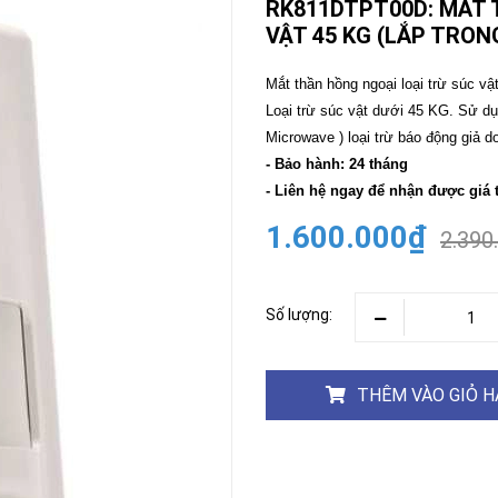
RK811DTPT00D: MẮT 
VẬT 45 KG (LẮP TRON
CAMERA
-
BÁO
Mắt thần hồng ngoại loại trừ súc v
ĐỘNG
Loại trừ súc vật dưới 45 KG. Sử dụng
Camera
Camera
Microwave ) loại trừ báo động giả 
Hikvision
Tiandy
- Bảo hành: 24 tháng
THIẾT
- Liên hệ ngay để nhận được giá 
BỊ
HỌP
1.600.000₫
2.390
TRỰC
TUYẾN
Maxhub
Màn
Số lượng:
hình
MAXHUB
M27
THÊM VÀO GIỎ 
THIẾT
BỊ
THÔNG
MINH
HOMEGY