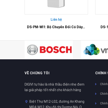
Liên hệ
DS-PM-WI1: Bộ Chuyển Đổi Có Dây Thành Không Dây Đầu Vào
DS-1
VỀ CHÚNG TÔI
CHÍNH
Chính
DIGIVI tự hào là nhà thầu điện nhẹ đem
lại giải pháp tốt nhất cho khách hàng
Chính
Biệt Thự M12-L02, đường An Khang
Chính 
M04; M12, Khu đô thị Dương Nội, Q.