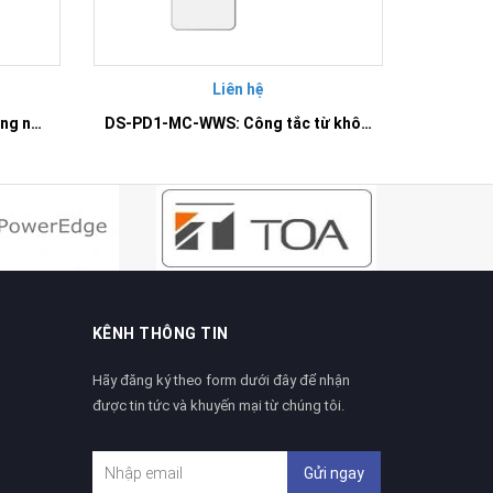
Liên hệ
DS-PD2-P10P-W: Cảm biến hồng ngoại trong nhà không dây
DS-PD1-MC-WWS: Công tắc từ không dây
KÊNH THÔNG TIN
Hãy đăng ký theo form dưới đây để nhận
được tin tức và khuyến mại từ chúng tôi.
Gửi ngay