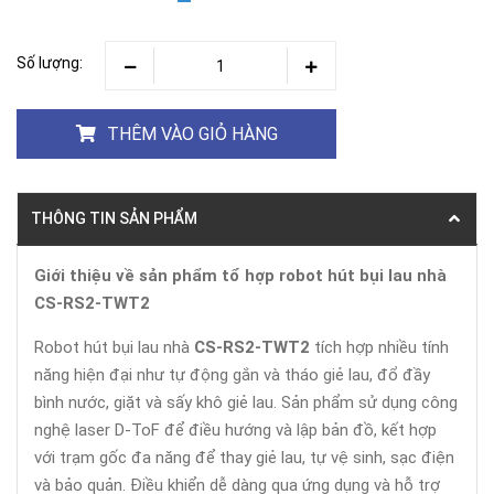
Số lượng:
THÊM VÀO GIỎ HÀNG
THÔNG TIN SẢN PHẨM
Giới thiệu về sản phẩm tổ hợp robot hút bụi lau nhà
CS-RS2-TWT2
Robot hút bụi lau nhà
CS-RS2-TWT2
tích hợp nhiều tính
năng hiện đại như tự động gắn và tháo giẻ lau, đổ đầy
bình nước, giặt và sấy khô giẻ lau. Sản phẩm sử dụng công
nghệ laser D-ToF để điều hướng và lập bản đồ, kết hợp
với trạm gốc đa năng để thay giẻ lau, tự vệ sinh, sạc điện
và bảo quản. Điều khiển dễ dàng qua ứng dụng và hỗ trợ