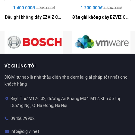
1.400.000₫
1.200.000₫
1.739.000₫
1.504.000₫
Đầu ghi không dây EZVIZ CS-X5S-R100-8W
Đầu ghi không dây EZVIZ CS-X5S-R100-4W
VỀ CHÚNG TÔI
DIGIVI tự hào là nhà thầu điện nhẹ đem lại giải pháp tốt nhất cho
khách hàng
Biệt Thự M12-L02, đường An Khang M04; M12, Khu đô thị
Dương Nội, Q. Hà Đông, Hà Nội
0945029902
info@digivi.net