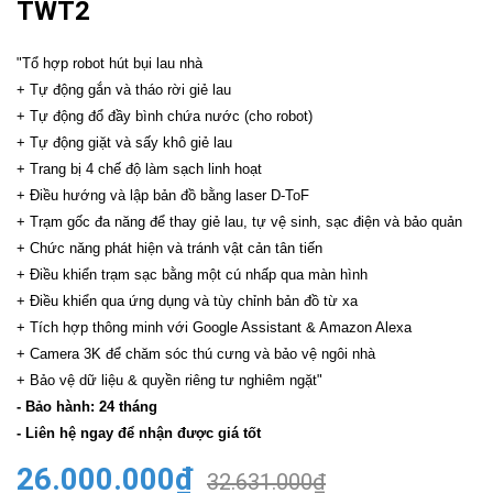
TWT2
"Tổ hợp robot hút bụi lau nhà
+ Tự động gắn và tháo rời giẻ lau
+ Tự động đổ đầy bình chứa nước (cho robot)
+ Tự động giặt và sấy khô giẻ lau
+ Trang bị 4 chế độ làm sạch linh hoạt
+ Điều hướng và lập bản đồ bằng laser D-ToF
+ Trạm gốc đa năng để thay giẻ lau, tự vệ sinh, sạc điện và bảo quản
+ Chức năng phát hiện và tránh vật cản tân tiến
+ Điều khiển trạm sạc bằng một cú nhấp qua màn hình
+ Điều khiển qua ứng dụng và tùy chỉnh bản đồ từ xa
+ Tích hợp thông minh với Google Assistant & Amazon Alexa
+ Camera 3K để chăm sóc thú cưng và bảo vệ ngôi nhà
+ Bảo vệ dữ liệu & quyền riêng tư nghiêm ngặt"
- Bảo hành: 24 tháng
- Liên hệ ngay để nhận được giá tốt
26.000.000₫
32.631.000₫