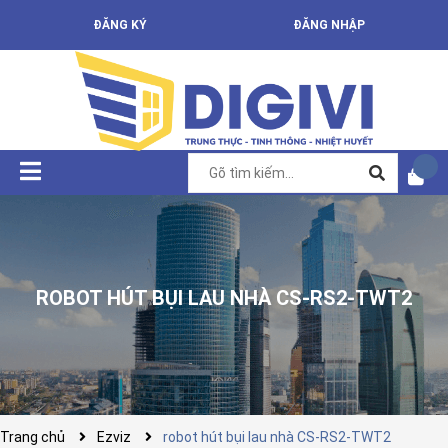
ĐĂNG KÝ
ĐĂNG NHẬP
ROBOT HÚT BỤI LAU NHÀ CS-RS2-TWT2
Trang chủ
Ezviz
robot hút bụi lau nhà CS-RS2-TWT2