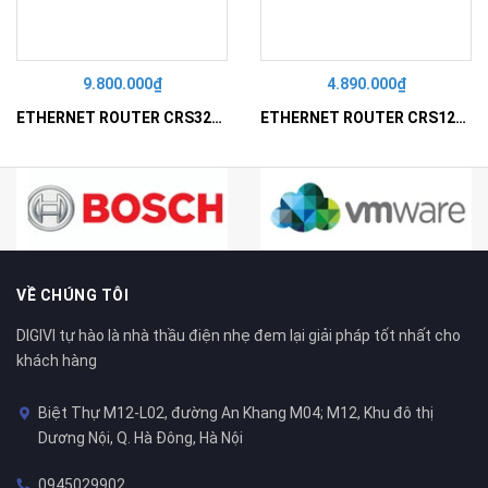
9.800.000₫
4.890.000₫
ETHERNET ROUTER CRS328-24P-4S+RM
ETHERNET ROUTER CRS125-24G-1S-IN
VỀ CHÚNG TÔI
DIGIVI tự hào là nhà thầu điện nhẹ đem lại giải pháp tốt nhất cho
khách hàng
Biệt Thự M12-L02, đường An Khang M04; M12, Khu đô thị
Dương Nội, Q. Hà Đông, Hà Nội
0945029902