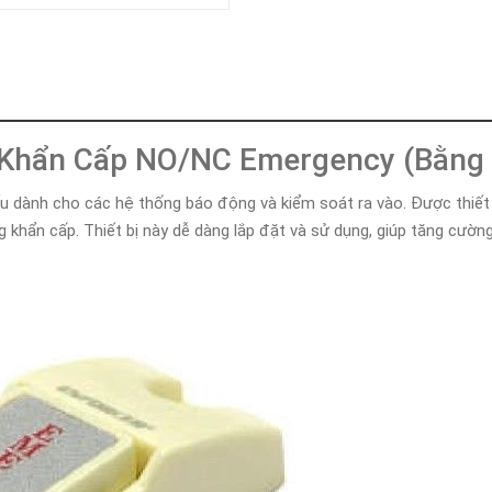
Khóa
Faster
THIẾT
BỊ
BÁO
CHÁY
KHÓA
ấn Khẩn Cấp NO/NC Emergency (Bằng
THÔNG
MINH
 yếu dành cho các hệ thống báo động và kiểm soát ra vào. Được thiế
Faster
 khẩn cấp. Thiết bị này dễ dàng lắp đặt và sử dụng, giúp tăng cườ
Lock
FASTER
HUAWEI