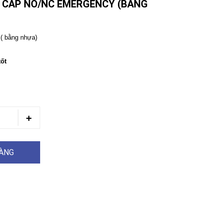
N CẤP NO/NC EMERGENCY (BẰNG
( bằng nhựa)
tốt
HÀNG