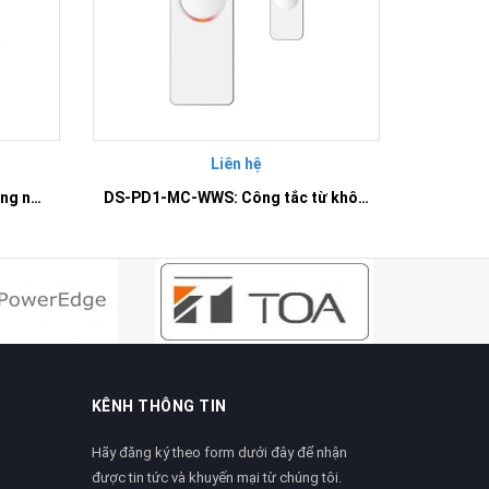
Liên hệ
DS-PD2-P10P-W: Cảm biến hồng ngoại trong nhà không dây
DS-PD1-MC-WWS: Công tắc từ không dây
KÊNH THÔNG TIN
Hãy đăng ký theo form dưới đây để nhận
được tin tức và khuyến mại từ chúng tôi.