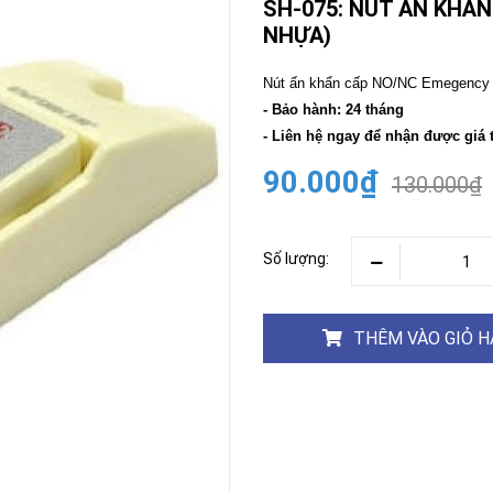
SH-075: NÚT ẤN KHẨ
NHỰA)
CAMERA
-
BÁO
Nút ấn khẩn cấp NO/NC Emegency 
ĐỘNG
- Bảo hành: 24 tháng
Camera
Camera
- Liên hệ ngay để nhận được giá 
Hikvision
Tiandy
90.000₫
130.000₫
THIẾT
BỊ
HỌP
TRỰC
TUYẾN
Số lượng:
Maxhub
Màn
hình
THÊM VÀO GIỎ 
MAXHUB
M27
THIẾT
BỊ
THÔNG
MINH
HOMEGY