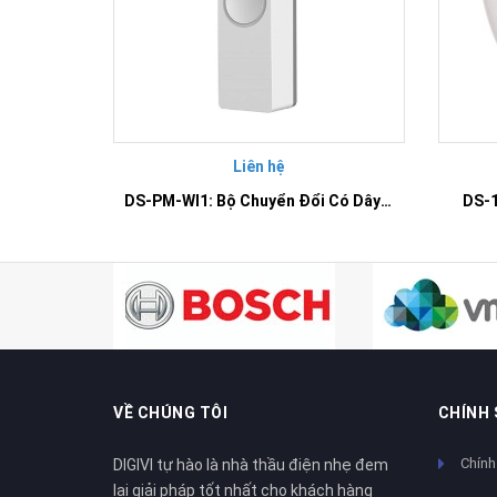
Liên hệ
DS-PM-WI1: Bộ Chuyển Đổi Có Dây Thành Không Dây Đầu Vào
DS-1
VỀ CHÚNG TÔI
CHÍNH
Chính
DIGIVI tự hào là nhà thầu điện nhẹ đem
lại giải pháp tốt nhất cho khách hàng