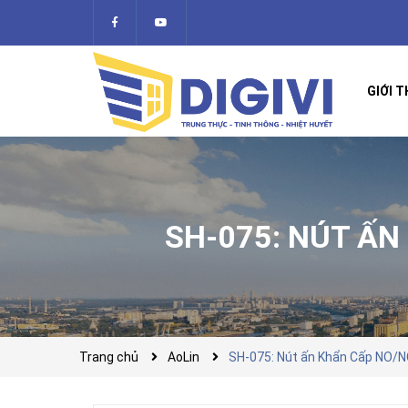
GIỚI T
SH-075: NÚT Ấ
Trang chủ
AoLin
SH-075: Nút ấn Khẩn Cấp NO/