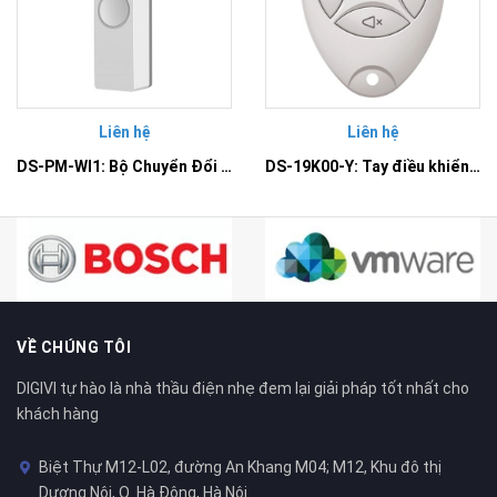
Liên hệ
Liên hệ
DS-PM-WI1: Bộ Chuyển Đổi Có Dây Thành Không Dây Đầu Vào
DS-19K00-Y: Tay điều khiển từ xa
VỀ CHÚNG TÔI
DIGIVI tự hào là nhà thầu điện nhẹ đem lại giải pháp tốt nhất cho
khách hàng
Biệt Thự M12-L02, đường An Khang M04; M12, Khu đô thị
Dương Nội, Q. Hà Đông, Hà Nội