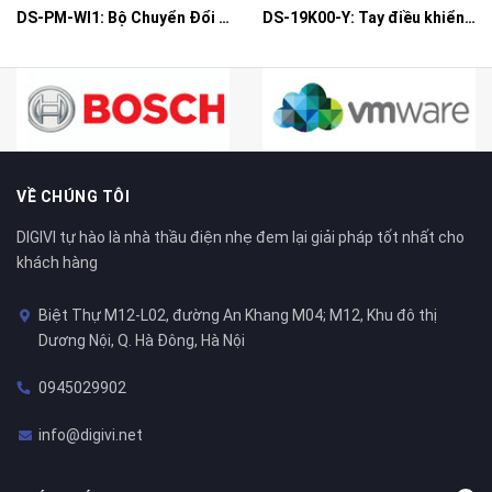
DS-PM-WI1: Bộ Chuyển Đổi Có Dây Thành Không Dây Đầu Vào
DS-19K00-Y: Tay điều khiển từ xa
VỀ CHÚNG TÔI
DIGIVI tự hào là nhà thầu điện nhẹ đem lại giải pháp tốt nhất cho
khách hàng
Biệt Thự M12-L02, đường An Khang M04; M12, Khu đô thị
Dương Nội, Q. Hà Đông, Hà Nội
0945029902
info@digivi.net