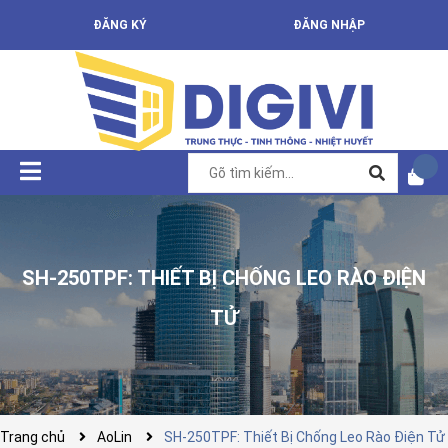
ĐĂNG KÝ
ĐĂNG NHẬP
SH-250TPF: THIẾT BỊ CHỐNG LEO RÀO ĐIỆN
TỬ
Trang chủ
AoLin
SH-250TPF: Thiết Bị Chống Leo Rào Điện Tử