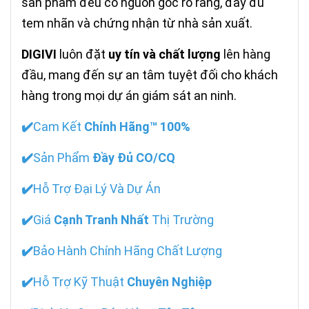
sản phẩm đều có nguồn gốc rõ ràng, đầy đủ
tem nhãn và chứng nhận từ nhà sản xuất.
DIGIVI
luôn đặt
uy tín và chất lượng
lên hàng
đầu, mang đến sự an tâm tuyệt đối cho khách
hàng trong mọi dự án giám sát an ninh.
✔️
Cam Kết
Chính Hãng™ 100%
✔️
Sản Phẩm
Đầy Đủ CO/CQ
✔️
Hỗ Trợ Đại Lý Và Dự Án
✔️
Giá
Cạnh Tranh Nhất
Thị Trường
✔️
Bảo Hành Chính Hãng Chất Lượng
✔️
Hỗ Trợ Kỹ Thuật
Chuyên Nghiệp