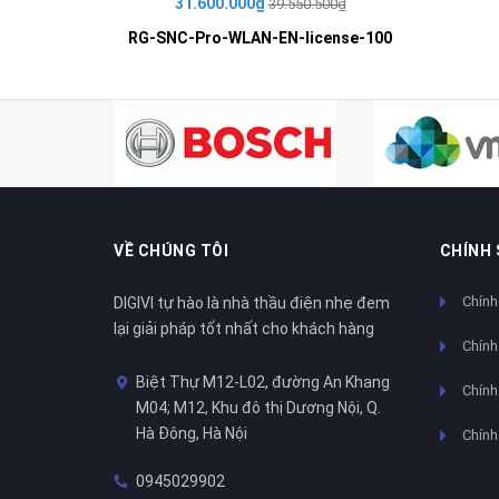
31.600.000₫
39.550.500₫
RG-SNC-Pro-WLAN-EN-license-100
VỀ CHÚNG TÔI
CHÍNH
Chính
DIGIVI tự hào là nhà thầu điện nhẹ đem
lại giải pháp tốt nhất cho khách hàng
Chính
Biệt Thự M12-L02, đường An Khang
Chính 
M04; M12, Khu đô thị Dương Nội, Q.
Hà Đông, Hà Nội
Chính
0945029902