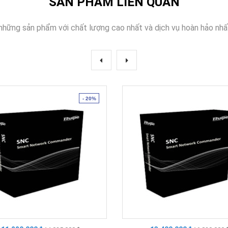
SẢN PHẨM LIÊN QUAN
những sản phẩm với chất lượng cao nhất và dịch vụ hoàn hảo nhấ
- 20%