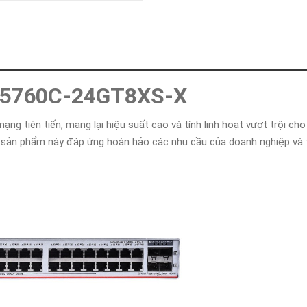
Khóa
Faster
THIẾT
BỊ
BÁO
CHÁY
5760C-24GT8XS-X
KHÓA
THÔNG
MINH
mạng tiên tiến, mang lại hiệu suất cao và tính linh hoạt vượt trội c
Faster
, sản phẩm này đáp ứng hoàn hảo các nhu cầu của doanh nghiệp và t
Lock
FASTER
HUAWEI