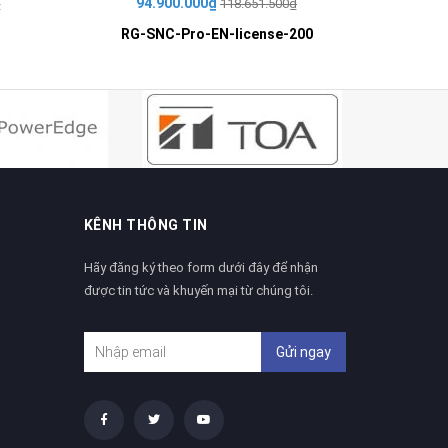
94.900.000₫
29
₫
118.651.500₫
RG-SNC-Pro-EN-license-200
RG-
KÊNH THÔNG TIN
Hãy đăng ký theo form dưới đây để nhận
được tin tức và khuyến mại từ chúng tôi.
Gửi ngay