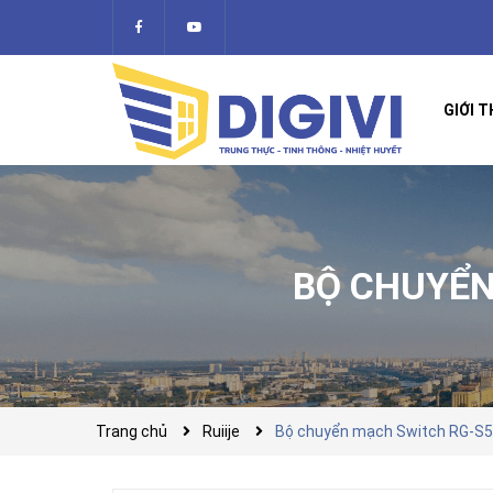
GIỚI T
BỘ CHUYỂN
Trang chủ
Ruiije
Bộ chuyển mạch Switch RG-S