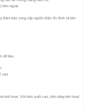
ong các hệ thống mạng hiện có.
ừ bên ngoài.
y đảm bảo cung cấp nguồn điện ổn định và liên
 dữ liệu.
t.
ỉ cao.
linh hoạt. Với hiệu suất cao, tính năng linh hoạt