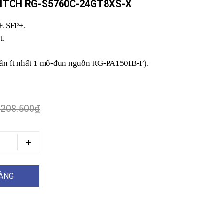
ITCH RG-S5760C-24GT8XS-X
E SFP+.
t.
ần ít nhất 1 mô-đun nguồn RG-PA150IB-F).
.208.500₫
HÀNG