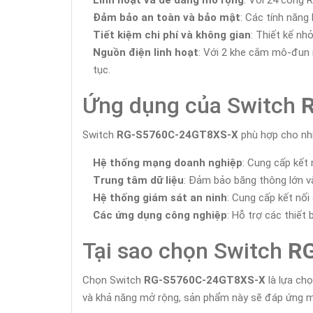
Linh hoạt và dễ dàng mở rộng
: Với 24 cổng 
Đảm bảo an toàn và bảo mật
: Các tính năng
Tiết kiệm chi phí và không gian
: Thiết kế nh
Nguồn điện linh hoạt
: Với 2 khe cắm mô-đun
tục.
Ứng dụng của Switch
Switch
RG-S5760C-24GT8XS-X
phù hợp cho nh
Hệ thống mạng doanh nghiệp
: Cung cấp kết 
Trung tâm dữ liệu
: Đảm bảo băng thông lớn và
Hệ thống giám sát an ninh
: Cung cấp kết nối
Các ứng dụng công nghiệp
: Hỗ trợ các thiết
Tại sao chọn Switch
R
Chọn Switch
RG-S5760C-24GT8XS-X
là lựa chọ
và khả năng mở rộng, sản phẩm này sẽ đáp ứng m