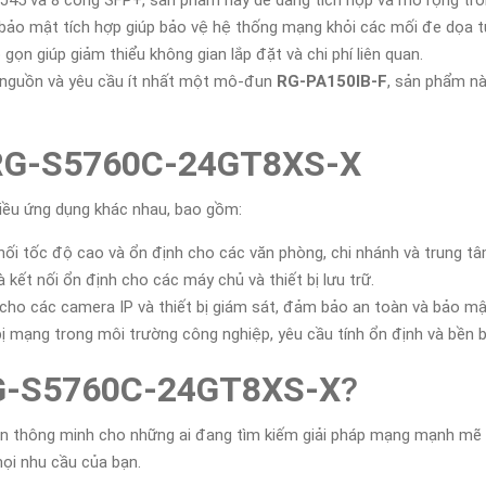
RJ45 và 8 cổng SFP+, sản phẩm này dễ dàng tích hợp và mở rộng tr
 bảo mật tích hợp giúp bảo vệ hệ thống mạng khỏi các mối đe dọa t
ỏ gọn giúp giảm thiểu không gian lắp đặt và chi phí liên quan.
 nguồn và yêu cầu ít nhất một mô-đun
RG-PA150IB-F
, sản phẩm nà
RG-S5760C-24GT8XS-X
iều ứng dụng khác nhau, bao gồm:
nối tốc độ cao và ổn định cho các văn phòng, chi nhánh và trung tâm
 kết nối ổn định cho các máy chủ và thiết bị lưu trữ.
 cho các camera IP và thiết bị giám sát, đảm bảo an toàn và bảo mậ
 bị mạng trong môi trường công nghiệp, yêu cầu tính ổn định và bền b
G-S5760C-24GT8XS-X
?
n thông minh cho những ai đang tìm kiếm giải pháp mạng mạnh mẽ và 
ọi nhu cầu của bạn.