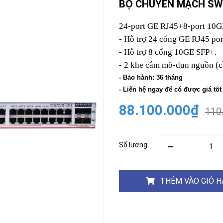
BỘ CHUYỂN MẠCH SW
CAMERA
-
24-port GE RJ45+8-port 10G
BÁO
- Hỗ trợ 24 cổng GE RJ45 por
ĐỘNG
- Hỗ trợ 8 cổng 10GE SFP+.
Camera
Camera
- 2 khe cắm mô-đun nguồn (c
Hikvision
Tiandy
- Bảo hành: 36 tháng
THIẾT
- Liên hệ ngay để có được giá tốt
BỊ
HỌP
88.100.000₫
TRỰC
110
TUYẾN
Maxhub
Màn
Số lượng:
hình
MAXHUB
M27
THÊM VÀO GIỎ 
THIẾT
BỊ
THÔNG
MINH
HOMEGY