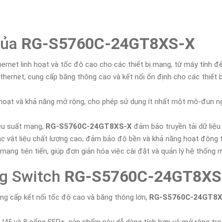
của
RG-S5760C-24GT8XS-X
hernet linh hoạt và tốc độ cao cho các thiết bị mạng, từ máy tính để 
t Ethernet, cung cấp băng thông cao và kết nối ổn định cho các thiế
h hoạt và khả năng mở rộng, cho phép sử dụng ít nhất một mô-đun 
iệu suất mạng,
RG-S5760C-24GT8XS-X
đảm bảo truyền tải dữ liệu
c vật liệu chất lượng cao, đảm bảo độ bền và khả năng hoạt động t
 mạng tiên tiến, giúp đơn giản hóa việc cài đặt và quản lý hệ thống 
ng Switch
RG-S5760C-24GT8XS
ung cấp kết nối tốc độ cao và băng thông lớn,
RG-S5760C-24GT8X