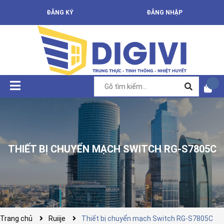
ĐĂNG KÝ
ĐĂNG NHẬP
THIẾT BỊ CHUYỂN MẠCH SWITCH RG-S7805C
Trang chủ
Ruiije
Thiết bị chuyển mạch Switch RG-S7805C