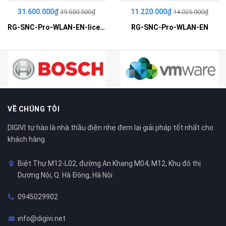
31.600.000₫
11.220.000₫
39.550.500₫
14.025.000₫
RG-SNC-Pro-WLAN-EN-license-100
RG-SNC-Pro-WLAN-EN
VỀ CHÚNG TÔI
DIGIVI tự hào là nhà thầu điện nhẹ đem lại giải pháp tốt nhất cho
khách hàng
Biệt Thự M12-L02, đường An Khang M04; M12, Khu đô thị
Dương Nội, Q. Hà Đông, Hà Nội
0945029902
info@digivi.net