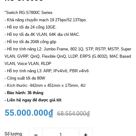
"Switch RG-S7800C Series
- Khả năng chuyển mạch 19.2Tbps/52.13Tbps.
- Hỗ trợ tối đa 24 cổng 10GE.
- Hỗ trợ tối đa 4K VLAN, 64K địa chỉ MAC.
- Hỗ trợ tối đa 2048 cổng gộp
- Hỗ trợ tính năng L2: Jumbo Frame, 802.1Q, STP, RSTP, MSTP, Super
VLAN, GVRP, QinQ, Flexible QinQ, LLDP, ERPS (G.8032), MAC Based
VLAN, Voice VLAN, RLDP
- Hỗ trợ tính năng L3: ARP, IPv4/v6, PBR v4/v6
- Công suất tối đa 80W
- Kích thước: 442mm x 451mm x 175mm, 4U
- Bảo hành: 36 tháng
- Liên hệ ngay để được giá tốt
55.000.000₫
68.554.000₫
Số lượng: