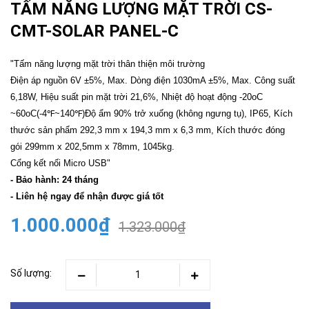
TẤM NĂNG LƯỢNG MẶT TRỜI CS-
CMT-SOLAR PANEL-C
"Tấm năng lượng mặt trời thân thiện môi trường
Điện áp nguồn 6V ±5%, Max. Dòng điện 1030mA ±5%, Max. Công suất
6,18W, Hiệu suất pin mặt trời 21,6%, Nhiệt độ hoạt động -20oC
~60oC(-4℉~140℉)Độ ẩm 90% trở xuống (không ngưng tụ), IP65, Kích
thước sản phẩm 292,3 mm x 194,3 mm x 6,3 mm, Kích thước đóng
gói 299mm x 202,5mm x 78mm, 1045kg.
Cổng kết nối Micro USB"
- Bảo hành: 24 tháng
- Liên hệ ngay để nhận được giá tốt
1.000.000₫
1.323.000₫
Số lượng: