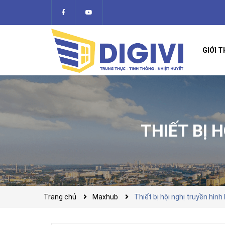
GIỚI T
THIẾT BỊ 
Trang chủ
Maxhub
Thiết bị hội nghị truyền hì