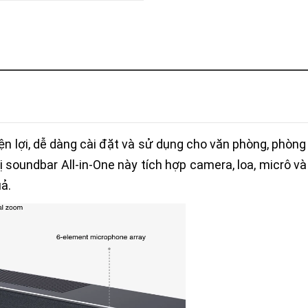
Khóa
Faster
THIẾT
BỊ
BÁO
CHÁY
KHÓA
THÔNG
MINH
Faster
tiện lợi, dễ dàng cài đặt và sử dụng cho văn phòng, phòn
Lock
 soundbar All-in-One này tích hợp camera, loa, micrô v
FASTER
ả.
HUAWEI