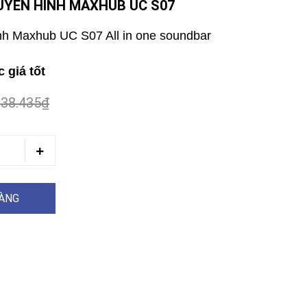
RUYỀN HÌNH MAXHUB UC S07
hình Maxhub UC S07 All in one soundbar
 giá tốt
038.435₫
HÀNG