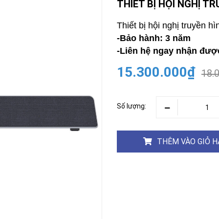
THIẾT BỊ HỘI NGHỊ T
CAMERA
-
Thiết bị hội nghị truyền 
BÁO
-Bảo hành: 3 năm
ĐỘNG
-Liên hệ ngay nhận được
Camera
Camera
Hikvision
Tiandy
15.300.000₫
18.
THIẾT
BỊ
HỌP
Số lượng:
TRỰC
TUYẾN
Maxhub
Màn
THÊM VÀO GIỎ 
hình
MAXHUB
M27
THIẾT
BỊ
THÔNG
MINH
HOMEGY