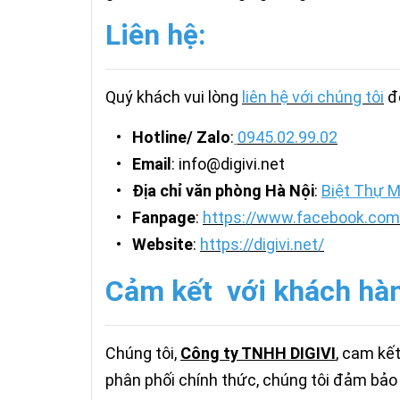
Liên hệ:
Quý khách vui lòng
liên hệ với chúng tôi
để
•
Hotline/ Zalo
:
0945.02.99.02
•
Email
: info@digivi.net
•
Địa chỉ văn phòng Hà Nội
:
Biệt Thự M
•
Fanpage
:
https://www.facebook.com/
•
Website
:
https://digivi.net/
Cảm kết với khách hà
Chúng tôi,
Công ty TNHH DIGIVI
, cam kế
phân phối chính thức, chúng tôi đảm bảo