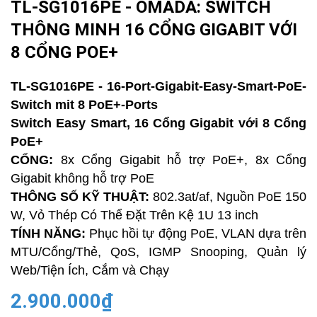
TL-SG1016PE - OMADA: SWITCH
THÔNG MINH 16 CỔNG GIGABIT VỚI
8 CỔNG POE+
TL-SG1016PE - 16-Port-Gigabit-Easy-Smart-PoE-
Switch mit 8 PoE+-Ports
Switch Easy Smart, 16 Cổng Gigabit với 8 Cổng
PoE+
CỔNG:
8x Cổng Gigabit hỗ trợ PoE+, 8x Cổng
Gigabit không hỗ trợ PoE
THÔNG SỐ KỸ THUẬT:
802.3at/af, Nguồn PoE 150
W, Vỏ Thép Có Thể Đặt Trên Kệ 1U 13 inch
TÍNH NĂNG:
Phục hồi tự động PoE, VLAN dựa trên
MTU/Cổng/Thẻ, QoS, IGMP Snooping, Quản lý
Web/Tiện Ích, Cắm và Chạy
2.900.000₫