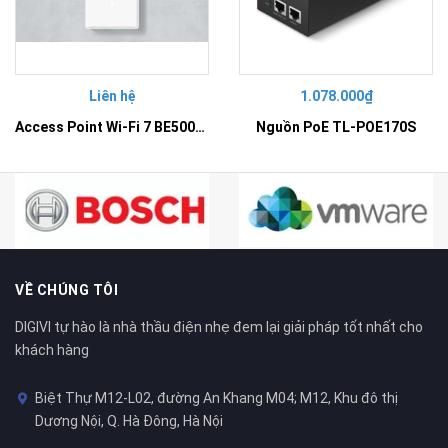
Liên hệ
1.078.000₫
Access Point Wi-Fi 7 BE5000 Gắn Tường – EAP725-Wall
Nguồn PoE TL-POE170S
VỀ CHÚNG TÔI
DIGIVI tự hào là nhà thầu điện nhẹ đem lại giải pháp tốt nhất cho
khách hàng
Biệt Thự M12-L02, đường An Khang M04; M12, Khu đô thị
Dương Nội, Q. Hà Đông, Hà Nội