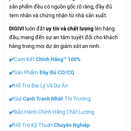
sản phẩm đều có nguồn gốc rõ ràng, đầy đủ
tem nhãn và chứng nhận từ nhà sản xuất.
DIGIVI
luôn đặt
uy tín và chất lượng
lên hàng
đầu, mang đến sự an tâm tuyệt đối cho khách
hàng trong mọi dự án giám sát an ninh.
✔️
Cam Kết
Chính Hãng™ 100%
✔️
Sản Phẩm
Đầy Đủ CO/CQ
✔️
Hỗ Trợ Đại Lý Và Dự Án
✔️
Giá
Cạnh Tranh Nhất
Thị Trường
✔️
Bảo Hành Chính Hãng Chất Lượng
✔️
Hỗ Trợ Kỹ Thuật
Chuyên Nghiệp