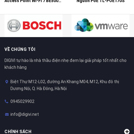
Access Point Wi-Fi 7 BE5000 Gắn Tường – EAP725-Wall
Nguồn PoE TL-POE170S
VỀ CHÚNG TÔI
DIGIVI tự hào là nhà thầu điện nhẹ đem lại giải pháp tốt nhất cho
khách hàng
Biệt Thự M12-L02, đường An Khang M04; M12, Khu đô thị
Dương Nội, Q. Hà Đông, Hà Nội
0945029902
info@digivi.net
CHÍNH SÁCH