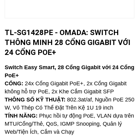
TL-SG1428PE - OMADA: SWITCH
THÔNG MINH 28 CỔNG GIGABIT VỚI
24 CỔNG POE+
Switch Easy Smart, 28 Cổng Gigabit với 24 Cổng
PoE+
CỔNG:
24x Cổng Gigabit PoE+, 2x Cổng Gigabit
không hỗ trợ PoE, 2x Khe Cắm Gigabit SFP
THÔNG SỐ KỸ THUẬT:
802.3at/af, Nguồn PoE 250
W, Vỏ Thép Có Thể Đặt Trên Kệ 1U 19 inch
TÍNH NĂNG:
Phục hồi tự động PoE, VLAN dựa trên
MTU/Cổng/Thẻ, QoS, IGMP Snooping, Quản lý
Web/Tiện Ích, Cắm và Chạy