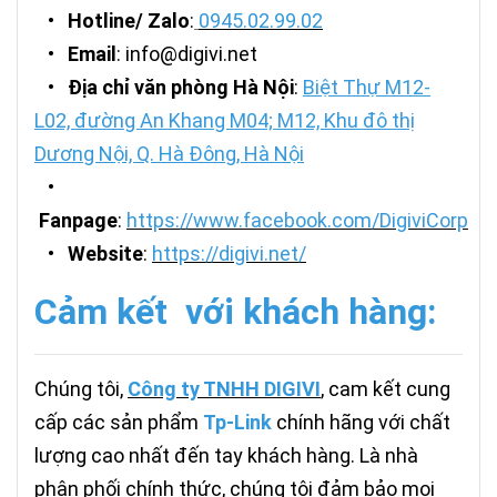
•
Hotline/ Zalo
:
0945.02.99.02
•
Email
: info@digivi.net
•
Địa chỉ văn phòng Hà Nội
:
Biệt Thự M12-
L02, đường An Khang M04; M12, Khu đô thị
Dương Nội, Q. Hà Đông, Hà Nội
•
Fanpage
:
https://www.facebook.com/DigiviCorp
•
Website
:
https://digivi.net/
Cảm kết với khách hàng:
Chúng tôi,
Công ty TNHH DIGIVI
, cam kết cung
cấp các sản phẩm
Tp-Link
chính hãng với chất
lượng cao nhất đến tay khách hàng. Là nhà
phân phối chính thức, chúng tôi đảm bảo mọi