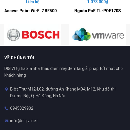
Liên hệ
1.078.000₫
Access Point Wi-Fi 7 BE5000 Gắn Tường – EAP725-Wall
Nguồn PoE TL-POE170S
VỀ CHÚNG TÔI
DIGIVI tự hào là nhà thầu điện nhẹ đem lại giải pháp tốt nhất cho
khách hàng
Biệt Thự M12-L02, đường An Khang M04; M12, Khu đô thị
Dương Nội, Q. Hà Đông, Hà Nội
0945029902
info@digivi.net