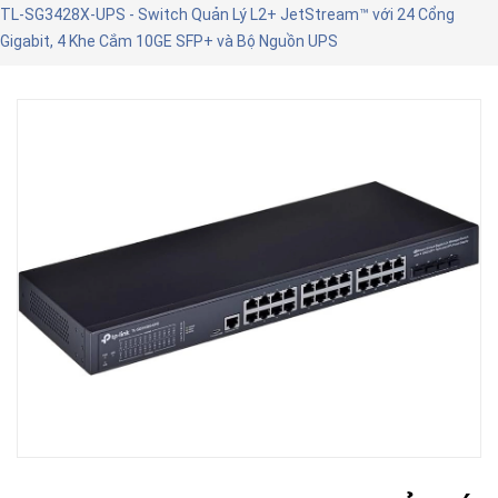
TL-SG3428X-UPS - Switch Quản Lý L2+ JetStream™ với 24 Cổng
Gigabit, 4 Khe Cắm 10GE SFP+ và Bộ Nguồn UPS