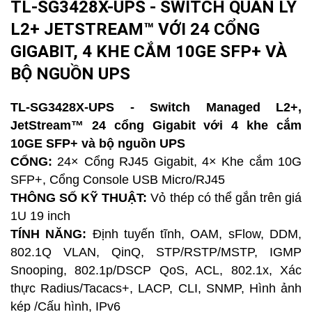
TL-SG3428X-UPS - SWITCH QUẢN LÝ
L2+ JETSTREAM™ VỚI 24 CỔNG
GIGABIT, 4 KHE CẮM 10GE SFP+ VÀ
BỘ NGUỒN UPS
TL-SG3428X-UPS - Switch Managed L2+,
JetStream™ 24 cổng Gigabit với 4 khe cắm
10GE SFP+ và bộ nguồn UPS
CỔNG:
24× Cổng RJ45 Gigabit, 4× Khe cắm 10G
SFP+, Cổng Console USB Micro/RJ45
THÔNG SỐ KỸ THUẬT:
Vỏ thép có thể gắn trên giá
1U 19 inch
TÍNH NĂNG:
Định tuyến tĩnh, OAM, sFlow, DDM,
802.1Q VLAN, QinQ, STP/RSTP/MSTP, IGMP
Snooping, 802.1p/DSCP QoS, ACL, 802.1x, Xác
thực Radius/Tacacs+, LACP, CLI, SNMP, Hình ảnh
kép /Cấu hình, IPv6