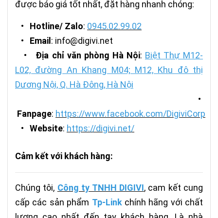
được báo giá tốt nhất, đặt hàng nhanh chóng:
•
Hotline/ Zalo
:
0945.02.99.02
•
Email
: info@digivi.net
•
Địa chỉ văn phòng Hà Nội
:
Biệt Thự M12-
L02, đường An Khang M04; M12, Khu đô thị
Dương Nội, Q. Hà Đông, Hà Nội
•
Fanpage
:
https://www.facebook.com/DigiviCorp
•
Website
:
https://digivi.net/
Cảm kết với khách hàng:
Chúng tôi,
Công ty TNHH DIGIVI
, cam kết cung
cấp các sản phẩm
Tp-Link
chính hãng với chất
lượng cao nhất đến tay khách hàng. Là nhà