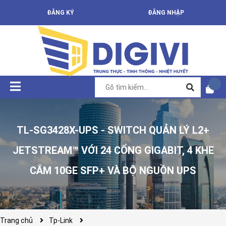
ĐĂNG KÝ
ĐĂNG NHẬP
TL-SG3428X-UPS - SWITCH QUẢN LÝ L2+
JETSTREAM™ VỚI 24 CỔNG GIGABIT, 4 KHE
CẮM 10GE SFP+ VÀ BỘ NGUỒN UPS
Trang chủ
Tp-Link