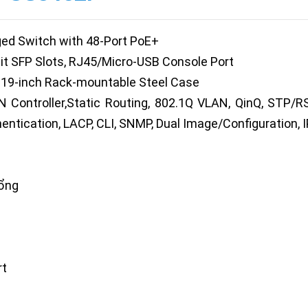
ed Switch with 48-Port PoE+
bit SFP Slots, RJ45/Micro-USB Console Port
U 19-inch Rack-mountable Steel Case
 Controller,Static Routing, 802.1Q VLAN, QinQ, STP
ntication, LACP, CLI, SNMP, Dual Image/Configuration, 
cổng
rt