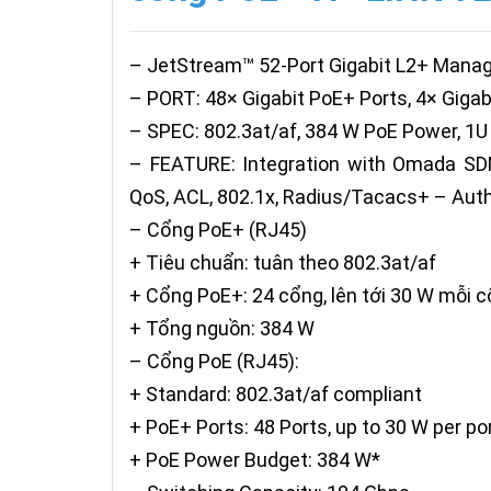
– JetStream™ 52-Port Gigabit L2+ Manag
– PORT: 48× Gigabit PoE+ Ports, 4× Giga
– SPEC: 802.3at/af, 384 W PoE Power, 1
– FEATURE: Integration with Omada SDN
QoS, ACL, 802.1x, Radius/Tacacs+ – Authe
– Cổng PoE+ (RJ45)
+ Tiêu chuẩn: tuân theo 802.3at/af
+ Cổng PoE+: 24 cổng, lên tới 30 W mỗi 
+ Tổng nguồn: 384 W
– Cổng PoE (RJ45):
+ Standard: 802.3at/af compliant
+ PoE+ Ports: 48 Ports, up to 30 W per po
+ PoE Power Budget: 384 W*