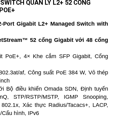
 SWITCH QUẢN LÝ L2+ 52 CỔNG
 POE+
-Port Gigabit L2+ Managed Switch with
etStream™ 52 cổng Gigabit với 48 cổng
t PoE+, 4× Khe cắm SFP Gigabit, Cổng
02.3at/af, Công suất PoE 384 W, Vỏ thép
inch
ới Bộ điều khiển Omada SDN, Định tuyến
inQ, STP/RSTP/MSTP, IGMP Snooping,
802.1x, Xác thực Radius/Tacacs+, LACP,
/Cấu hình, IPv6