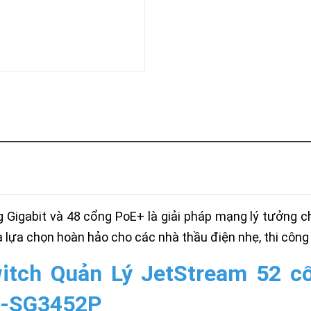
Khóa
Faster
THIẾT
BỊ
BÁO
CHÁY
KHÓA
THÔNG
MINH
Faster
Lock
FASTER
HUAWEI
Gigabit và 48 cổng PoE+ là giải pháp mạng lý tưởng ch
 là lựa chọn hoàn hảo cho các nhà thầu điện nhẹ, thi côn
itch Quản Lý JetStream 52 cổ
L-SG3452P