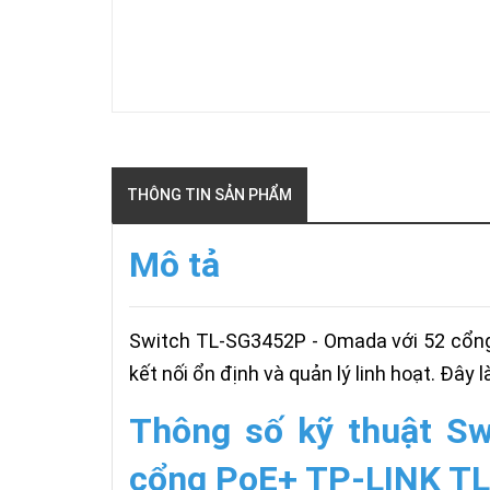
THÔNG TIN SẢN PHẨM
Mô tả
Switch TL-SG3452P - Omada với 52 cổng 
kết nối ổn định và quản lý linh hoạt. Đây
Thông số kỹ thuật Sw
cổng PoE+ TP-LINK T