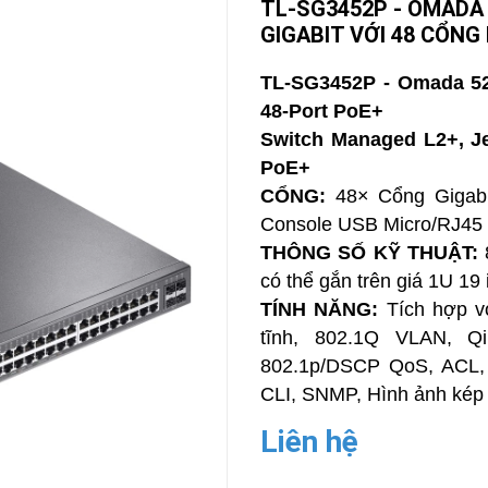
TL-SG3452P - OMADA
GIGABIT VỚI 48 CỔNG
CAMERA
-
BÁO
TL-SG3452P - Omada 52
ĐỘNG
48-Port PoE+
Camera
Camera
Switch Managed L2+, J
Hikvision
Tiandy
PoE+
THIẾT
CỔNG:
48× Cổng Gigabi
BỊ
HỌP
Console USB Micro/RJ45
TRỰC
THÔNG SỐ KỸ THUẬT:
8
TUYẾN
có thể gắn trên giá 1U 19 
Maxhub
Màn
TÍNH NĂNG:
Tích hợp v
hình
tĩnh, 802.1Q VLAN, Q
MAXHUB
M27
802.1p/DSCP QoS, ACL, 
CLI, SNMP, Hình ảnh kép 
THIẾT
BỊ
Liên hệ
THÔNG
MINH
HOMEGY