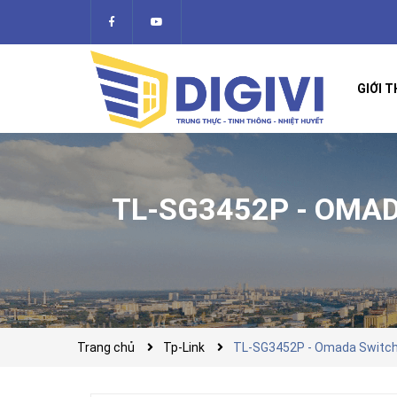
GIỚI T
TL-SG3452P - OMAD
Trang chủ
Tp-Link
TL-SG3452P - Omada Switch 