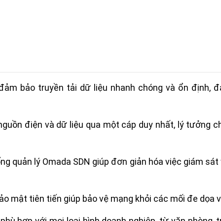
 đảm bảo truyền tải dữ liệu nhanh chóng và ổn định, 
guồn điện và dữ liệu qua một cáp duy nhất, lý tưởng ch
ống quản lý Omada SDN giúp đơn giản hóa việc giám sát
bảo mật tiên tiến giúp bảo vệ mạng khỏi các mối đe dọa 
ạt phù hợp với mọi loại hình doanh nghiệp, từ văn phòng