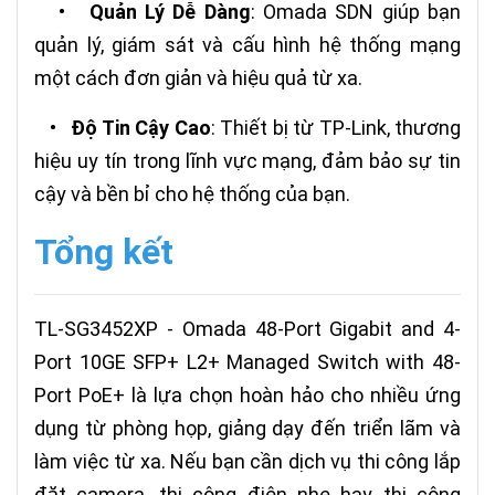
•
Quản Lý Dễ Dàng
: Omada SDN giúp bạn
quản lý, giám sát và cấu hình hệ thống mạng
một cách đơn giản và hiệu quả từ xa.
•
Độ Tin Cậy Cao
: Thiết bị từ TP-Link, thương
hiệu uy tín trong lĩnh vực mạng, đảm bảo sự tin
cậy và bền bỉ cho hệ thống của bạn.
Tổng kết
TL-SG3452XP - Omada 48-Port Gigabit and 4-
Port 10GE SFP+ L2+ Managed Switch with 48-
Port PoE+ là lựa chọn hoàn hảo cho nhiều ứng
dụng từ phòng họp, giảng dạy đến triển lãm và
làm việc từ xa. Nếu bạn cần dịch vụ thi công lắp
đặt camera, thi công điện nhẹ hay thi công