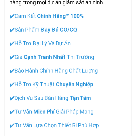
hàng trong mọi dự án giám sát an ninh.
✔️
Cam Kết
Chính Hãng™ 100%
✔️
Sản Phẩm
Đầy Đủ CO/CQ
✔️
Hỗ Trợ Đại Lý Và Dự Án
✔️
Giá
Cạnh Tranh Nhất
Thị Trường
✔️
Bảo Hành Chính Hãng Chất Lượng
✔️
Hỗ Trợ Kỹ Thuật
Chuyên Nghiệp
✔️
Dịch Vụ Sau Bán Hàng
Tận Tâm
✔️
Tư Vấn
Miễn Phí
Giải Pháp Mạng
✔️
Tư Vấn Lựa Chọn Thiết Bị Phù Hợp