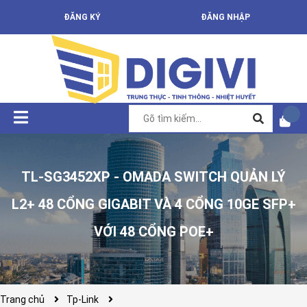
ĐĂNG KÝ
ĐĂNG NHẬP
TL-SG3452XP - OMADA SWITCH QUẢN LÝ
L2+ 48 CỔNG GIGABIT VÀ 4 CỔNG 10GE SFP+
VỚI 48 CỔNG POE+
Trang chủ
Tp-Link