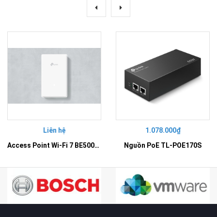
Liên hệ
1.078.000₫
Access Point Wi-Fi 7 BE5000 Gắn Tường – EAP725-Wall
Nguồn PoE TL-POE170S