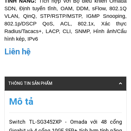
TÍNH NĂNG:
Tích hợp với Bộ điều khiển Omada
SDN, Định tuyến tĩnh, OAM, DDM, sFlow, 802.1Q
VLAN, QinQ, STP/RSTP/MSTP, IGMP Snooping,
802.1p/DSCP QoS, ACL, 802.1x, Xác thực
Radius/Tacacs+, LACP, CLI, SNMP, Hình ảnh/Cấu
hình kép, IPv6
Liên hệ
THÔNG TIN SẢN PHẨM
Mô tả
Switch TL-SG3452XP - Omada với 48 cổng
Gigabit và 4 cổng 10GE SFP+ tích hợp tính năng