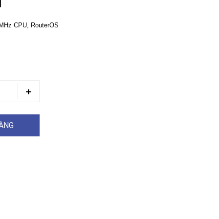
N
50MHz CPU, RouterOS
HÀNG