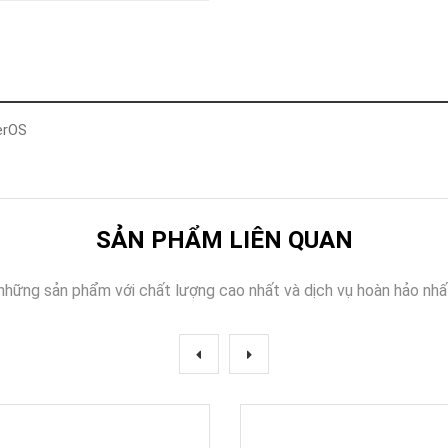
Khóa
Faster
THIẾT
BỊ
BÁO
CHÁY
erOS
KHÓA
THÔNG
MINH
Faster
Lock
SẢN PHẨM LIÊN QUAN
FASTER
những sản phẩm với chất lượng cao nhất và dịch vụ hoàn hảo nhấ
HUAWEI