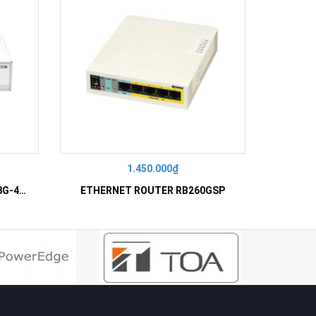
1.450.000₫
ETHERNET ROUTER CRS112-8G-4S-IN
ETHERNET ROUTER RB260GSP
ETHE