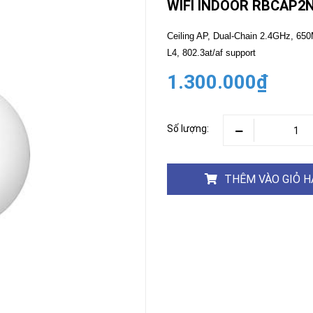
WIFI INDOOR RBCAP2
CAMERA
-
Ceiling AP, Dual-Chain 2.4GHz, 6
BÁO
L4, 802.3at/af support
ĐỘNG
1.300.000₫
Camera
Camera
Hikvision
Tiandy
THIẾT
Số lượng:
BỊ
HỌP
TRỰC
TUYẾN
THÊM VÀO GIỎ 
Maxhub
Màn
hình
MAXHUB
M27
THIẾT
BỊ
THÔNG
MINH
HOMEGY