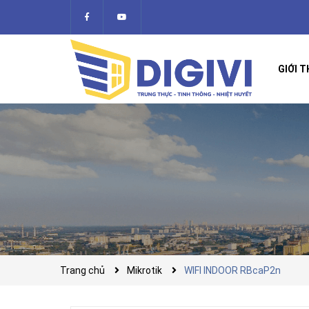
GIỚI T
Trang chủ
Mikrotik
WIFI INDOOR RBcaP2n