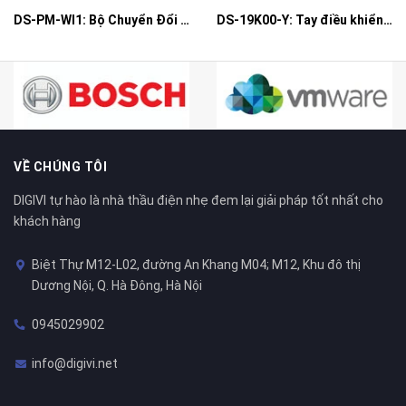
DS-PM-WI1: Bộ Chuyển Đổi Có Dây Thành Không Dây Đầu Vào
DS-19K00-Y: Tay điều khiển từ xa
VỀ CHÚNG TÔI
DIGIVI tự hào là nhà thầu điện nhẹ đem lại giải pháp tốt nhất cho
khách hàng
Biệt Thự M12-L02, đường An Khang M04; M12, Khu đô thị
Dương Nội, Q. Hà Đông, Hà Nội
0945029902
info@digivi.net