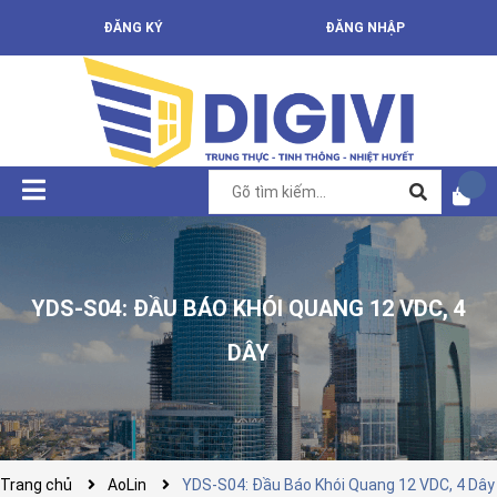
ĐĂNG KÝ
ĐĂNG NHẬP
YDS-S04: ĐẦU BÁO KHÓI QUANG 12 VDC, 4
DÂY
Trang chủ
AoLin
YDS-S04: Đầu Báo Khói Quang 12 VDC, 4 Dây