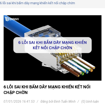
6 lỗi sai khi bấm dây mạng khiến kết nối chập chờn
6 LỖI SAI KHI BẤM DÂY MẠNG KHIẾN KẾT NỐI
CHẬP CHỜN
07/01/2026 16:41:53
Đăng bởi
Đinh Tuấn Minh
(0) bình luận