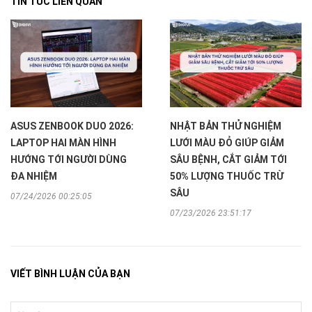
TIN TỨC LIÊN QUAN
ASUS ZENBOOK DUO 2026:
NHẬT BẢN THỬ NGHIỆM
LAPTOP HAI MÀN HÌNH
LƯỚI MÀU ĐỎ GIÚP GIẢM
HƯỚNG TỚI NGƯỜI DÙNG
SÂU BỆNH, CẮT GIẢM TỚI
ĐA NHIỆM
50% LƯỢNG THUỐC TRỪ
SÂU
07/24/2026 00:25:05
07/23/2026 23:51:17
VIẾT BÌNH LUẬN CỦA BẠN