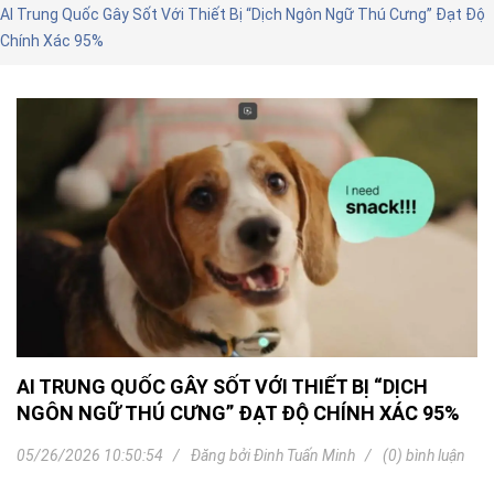
AI Trung Quốc Gây Sốt Với Thiết Bị “Dịch Ngôn Ngữ Thú Cưng” Đạt Độ
Chính Xác 95%
AI TRUNG QUỐC GÂY SỐT VỚI THIẾT BỊ “DỊCH
NGÔN NGỮ THÚ CƯNG” ĐẠT ĐỘ CHÍNH XÁC 95%
05/26/2026 10:50:54
Đăng bởi
Đinh Tuấn Minh
(0) bình luận