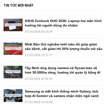
TIN TỨC MỚI NHẤT
ASUS Zenbook DUO 2026: Laptop hai màn hình
hướng tới người dùng đa nhiệm
07/24/2026 00:25:05
Nhật Bản thử nghiệm lưới màu đỏ giúp giảm
sâu bệnh, cắt giảm tới 50% lượng thuốc trừ sâu
07/23/2026 23:51:17
Tây Ninh ứng dụng camera và flycam bảo vệ
hơn 30.000ha rừng, hướng tới quản lý bằng AI
07/23/2026 00:06:52
Samsung ra mắt kính thông minh Galaxy, tích
hợp AI Gemini và camera nhận diện ngữ cảnh
07/22/2026 23:55:08