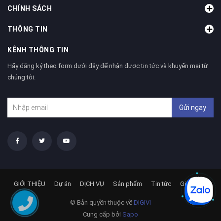
CHÍNH SÁCH
THÔNG TIN
KÊNH THÔNG TIN
Hãy đăng ký theo form dưới đây để nhận được tin tức và khuyến mại từ
chúng tôi.
Gửi ngay
GIỚI THIỆU
Dự án
DỊCH VỤ
Sản phẩm
Tin tức
Giải pháp
© Bản quyền thuộc về
DIGIVI
Cung cấp bởi
Sapo