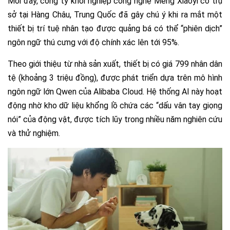
Mới đây, công ty khởi nghiệp công nghệ Meng Xiaoyi có trụ
sở tại Hàng Châu, Trung Quốc đã gây chú ý khi ra mắt một
thiết bị trí tuệ nhân tạo được quảng bá có thể “phiên dịch”
ngôn ngữ thú cưng với độ chính xác lên tới 95%.
Theo giới thiệu từ nhà sản xuất, thiết bị có giá 799 nhân dân
tệ (khoảng 3 triệu đồng), được phát triển dựa trên mô hình
ngôn ngữ lớn Qwen của Alibaba Cloud. Hệ thống AI này hoạt
động nhờ kho dữ liệu khổng lồ chứa các “dấu vân tay giọng
nói” của động vật, được tích lũy trong nhiều năm nghiên cứu
và thử nghiệm.