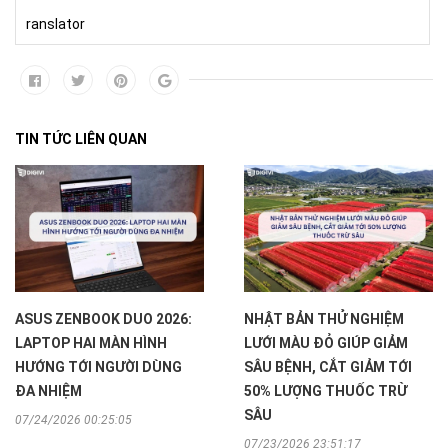
ranslator
TIN TỨC LIÊN QUAN
ASUS ZENBOOK DUO 2026:
NHẬT BẢN THỬ NGHIỆM
LAPTOP HAI MÀN HÌNH
LƯỚI MÀU ĐỎ GIÚP GIẢM
HƯỚNG TỚI NGƯỜI DÙNG
SÂU BỆNH, CẮT GIẢM TỚI
ĐA NHIỆM
50% LƯỢNG THUỐC TRỪ
SÂU
07/24/2026 00:25:05
07/23/2026 23:51:17