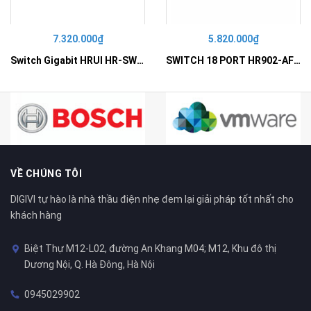
7.320.000₫
5.820.000₫
Switch Gigabit HRUI HR-SWG10240D
SWITCH 18 PORT HR902-AF162G-300 – Switch PoE 16 Cổng
VỀ CHÚNG TÔI
DIGIVI tự hào là nhà thầu điện nhẹ đem lại giải pháp tốt nhất cho
khách hàng
Biệt Thự M12-L02, đường An Khang M04; M12, Khu đô thị
Dương Nội, Q. Hà Đông, Hà Nội
0945029902