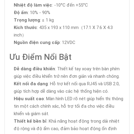
Nhiệt độ làm việc
: -10°C đến +55°C
Độ ẩm
: 10% - 90%
Trọng lượng
: ≤ 1 kg
Kích thước
: 435 x 193 x 110 mm（17.1 X 7.6 X 4.3
inch）
Nguồn điện cung cấp
: 12VDC
Ưu Điểm Nổi Bật
Dễ dàng điều khiển
: Thiết kế tay xoay trên bàn phím
giúp việc điều khiển trở nên đơn giản và nhanh chóng.
Kết nối đa dạng
: Hỗ trợ kết nối qua RJ45 và USB 2.0,
giúp tích hợp dễ dàng vào các hệ thống hiện có.
Hiệu suất cao
: Màn hình LED rõ nét giúp hiển thị thông
tin một cách chính xác, hỗ trợ tối đa cho việc điều
khiển và giám sát.
Thiết kế bền bỉ
: Khả năng hoạt động trong dải nhiệt
độ rộng và độ ẩm cao, đảm bảo hoạt động ổn định