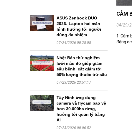
CẢM B
ASUS Zenbook DUO
2026: Laptop hai màn
04/29/2
hình hướng tới người
dùng đa nhiệm
1. Cảm b
động cơ 
07/24/2026 00:25:05
Nhật Bản thử nghiệm
lưới màu đỏ giúp giảm
sâu bệnh, cắt giảm tới
50% lượng thuốc trừ sâu
07/23/2026 23:51:17
Tây Ninh ứng dụng
camera và flycam bảo vệ
hơn 30.000ha rừng,
hướng tới quản lý bằng
AI
07/23/2026 00:06:52