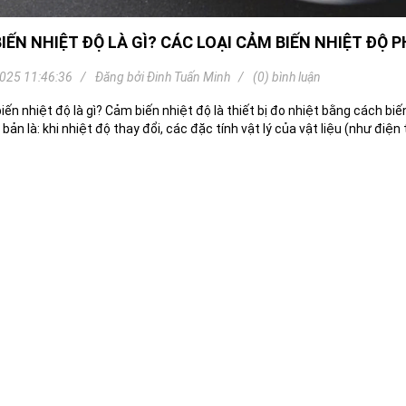
Khóa
Faster
IẾN NHIỆT ĐỘ LÀ GÌ? CÁC LOẠI CẢM BIẾN NHIỆT ĐỘ P
THIẾT
BỊ
025 11:46:36
Đăng bởi
Đinh Tuấn Minh
(0) bình luận
BÁO
CHÁY
iến nhiệt độ là gì? Cảm biến nhiệt độ là thiết bị đo nhiệt bằng cách biế
KHÓA
bản là: khi nhiệt độ thay đổi, các đặc tính vật lý của vật liệu (như điện t
THÔNG
MINH
Faster
Lock
FASTER
HUAWEI