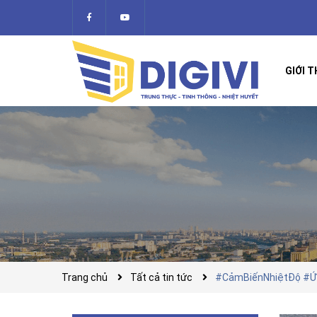
GIỚI T
Trang chủ
Tất cả tin tức
#CảmBiếnNhiệtĐộ #Ứ