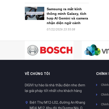
Samsung ra mắt kính
thông minh Galaxy, tích
hợp AI Gemini và camera
nhận diện ngữ cảnh
07/22/2026 23:55:08
VỀ CHÚNG TÔI
CHÍNH
Chính
DIGIVI tự hào là nhà thầu điện nhẹ đem
lại giải pháp tốt nhất cho khách hàng
Chính
Biệt Thự M12-L02, đường An Khang
Chính 
M04; M12, Khu đô thị Dương Nội, Q.