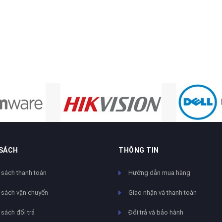
 SÁCH
THÔNG TIN
 sách thanh toán
Hướng dẫn mua hàng
 sách vận chuyển
Giao nhận và thanh toán
sách đổi trả
Đổi trả và bảo hành