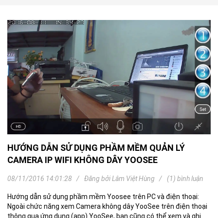
HƯỚNG DẪN SỬ DỤNG PHẦM MỀM QUẢN LÝ
CAMERA IP WIFI KHÔNG DÂY YOOSEE
08/11/2016 14:01:28
Đăng bởi
Lâm Việt Hùng
(1) bình luận
Hướng dẫn sử dụng phầm mềm Yoosee trên PC và điện thoại:
Ngoài chức năng xem Camera không dây YooSee trên điện thoại
thông qua ứng dụng (app) YooSee, bạn cũng có thể xem và ghi