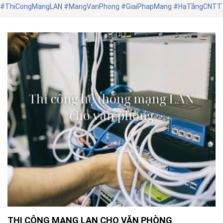
#ThiCongMangLAN #MangVanPhong #GiaiPhapMang #HạTầngCNTT
THI CÔNG MẠNG LAN CHO VĂN PHÒNG