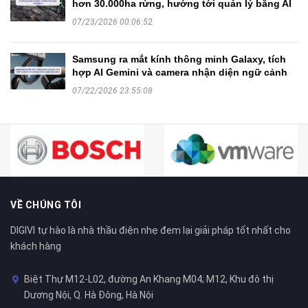
hơn 30.000ha rừng, hướng tới quản lý bằng AI
07/23/2026 00:06:52
Samsung ra mắt kính thông minh Galaxy, tích
hợp AI Gemini và camera nhận diện ngữ cảnh
07/22/2026 23:55:08
VỀ CHÚNG TÔI
DIGIVI tự hào là nhà thầu điện nhẹ đem lại giải pháp tốt nhất cho
khách hàng
Biệt Thự M12-L02, đường An Khang M04; M12, Khu đô thị
Dương Nội, Q. Hà Đông, Hà Nội