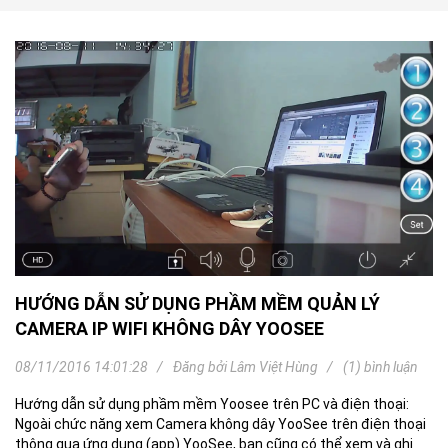
HƯỚNG DẪN SỬ DỤNG PHẦM MỀM QUẢN LÝ
CAMERA IP WIFI KHÔNG DÂY YOOSEE
08/11/2016 14:01:28
Đăng bởi
Lâm Việt Hùng
(1) bình luận
Hướng dẫn sử dụng phầm mềm Yoosee trên PC và điện thoại:
Ngoài chức năng xem Camera không dây YooSee trên điện thoại
thông qua ứng dụng (app) YooSee, bạn cũng có thể xem và ghi