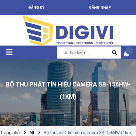
ĐĂNG KÝ
ĐĂNG NHẬP
BỘ THU PHÁT TÍN HIỆU CAMERA SB-156HW-
(1KM)
Trang chủ
All
Bộ thu phát tín hiệu camera SB-156HW-(1km)