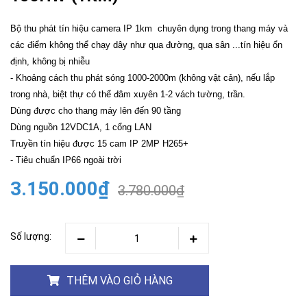
Bộ thu phát tín hiệu camera IP 1km chuyên dụng trong thang máy và
các điểm không thể chạy dây như qua đường, qua sân ...tín hiệu ổn
định, không bị nhiễu
- Khoảng cách thu phát sóng 1000-2000m (không vật cản), nếu lắp
trong nhà, biệt thự có thể đâm xuyên 1-2 vách tường, trần.
Dùng được cho thang máy lên đến 90 tầng
Dùng nguồn 12VDC1A, 1 cổng LAN
Truyền tín hiệu được 15 cam IP 2MP H265+
- Tiêu chuẩn IP66 ngoài trời
3.150.000₫
3.780.000₫
Số lượng:
THÊM VÀO GIỎ HÀNG