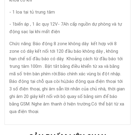
khóa cơ khí
- 1 loa tại tủ trung tâm
- 1biến áp , 1 ắc quy 12V- 7Ah cấp nguồn dự phòng và tự
động sạc lại khi mất điện
Chức năng: Báo động 8 zone không dây kết hợp với 8
zone có dây kết nối tới 120 đầu báo không dây , không
hạn chế số đầu báo có dây. Khoảng cách từ đầu báo tới
trung tâm 100m . Bật tắt bằng điều khiển từ xa và bằng
mã số trên bàn phím rời.Báo chính xác vùng bị đột nhập.
Báo động tại chỗ qua còi hú,báo động qua điện thoại tới
3 số điện thoại, ghi âm sẵn lời nhắn của chủ nhà, thời gian
ghi âm 20 giây kết nối với bộ quay số bằng sim để báo
bằng GSM. Nghe âm thanh ở hiện trường.Có thể bật từ xa
qua điện thoại.