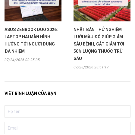
ASUS ZENBOOK DUO 2026:
NHẬT BẢN THỬ NGHIỆM
LAPTOP HAI MÀN HÌNH
LƯỚI MÀU ĐỎ GIÚP GIẢM
HƯỚNG TỚI NGƯỜI DÙNG
SÂU BỆNH, CẮT GIẢM TỚI
ĐA NHIỆM
50% LƯỢNG THUỐC TRỪ
SÂU
07/24/2026 00:25:05
07/23/2026 23:51:17
VIẾT BÌNH LUẬN CỦA BẠN