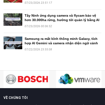
07/23/2026 23:51:17
Tây Ninh ứng dụng camera và flycam bảo vệ
hơn 30.000ha rừng, hướng tới quản lý bằng AI
07/23/2026 00:06:52
Samsung ra mắt kính thông minh Galaxy, tích
hợp AI Gemini và camera nhận diện ngữ cảnh
07/22/2026 23:55:08
VỀ CHÚNG TÔI