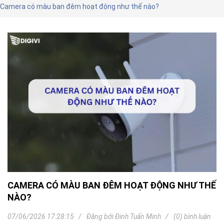
Camera có màu ban đêm hoạt động như thế nào?
CAMERA CÓ MÀU BAN ĐÊM HOẠT ĐỘNG NHƯ THẾ
NÀO?
07/06/2026 17:28:15
Đăng bởi
Đinh Tuấn Minh
(0) bình luận