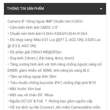
THÔNG TIN SẢN PHẨM
Camera IP hồng ngoại 4MP Chuẩn nén H.265+
• Cảm biến hình ảnh CMOS 1/3"
• Chuẩn nén hình ảnh H.265+/H265/H.264+/H.264
• Độ nhạy sáng: Màu 0.01 Lux @(F1.2, AGC ON), 0.028 Lux
@ (F2.0, AGC ON)
• Độ phân giải 2560x1440@20fps
• Ông kính 2.8mm ( đặt hàng 4mm, 6mm)
• Tăng cường hình ảnh với tính năng chống ngược sáng số
DWDR, giảm nhiễu số 3DNR, tính năng bù sáng BLC
• Tầm xa hồng ngoại đến 30m
• Tiêu chuẩn chống bụi,nước IP67, chống đập phá IK10
• Mặt trước: Kim loại
• Mặt sau và chân đế : Nhựa
• Nguồn DC12V & PoE * Không bao gồm nguồn cấp
• Hỗ trợ dịch vụ Hik-Connect ,tên miền Cameraddns miễn