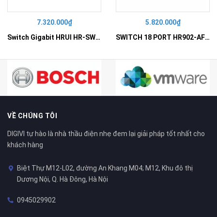
7.320.000₫
5.820.000₫
Switch Gigabit HRUI HR-SWG10240D
SWITCH 18 PORT HR902-AF162G-300 – Switch PoE 16 Cổng
VỀ CHÚNG TÔI
DIGIVI tự hào là nhà thầu điện nhẹ đem lại giải pháp tốt nhất cho
khách hàng
Biệt Thự M12-L02, đường An Khang M04; M12, Khu đô thị
Dương Nội, Q. Hà Đông, Hà Nội
0945029902