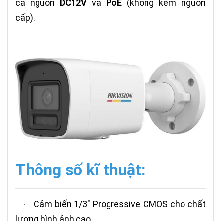
cả nguồn
DC12V
và
PoE
(không kèm nguồn
cấp).
Thông số kĩ thuật:
Cảm biến 1/3" Progressive CMOS cho chất
•
lượng hình ảnh cao.