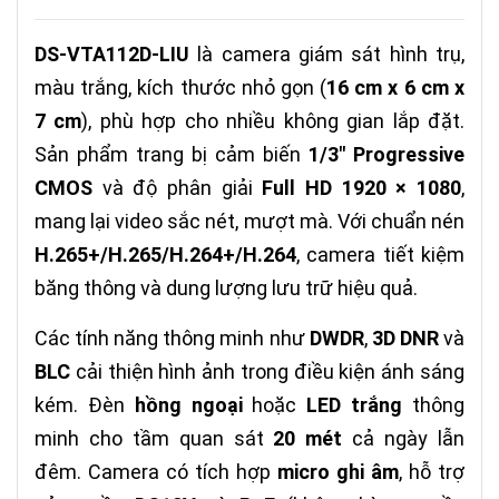
DS-VTA112D-LIU
là camera giám sát hình trụ,
màu trắng, kích thước nhỏ gọn (
16 cm x 6 cm x
7 cm
), phù hợp cho nhiều không gian lắp đặt.
Sản phẩm trang bị cảm biến
1/3" Progressive
CMOS
và độ phân giải
Full HD 1920 × 1080
,
mang lại video sắc nét, mượt mà. Với chuẩn nén
H.265+/H.265/H.264+/H.264
, camera tiết kiệm
băng thông và dung lượng lưu trữ hiệu quả.
Các tính năng thông minh như
DWDR
,
3D DNR
và
BLC
cải thiện hình ảnh trong điều kiện ánh sáng
kém. Đèn
hồng ngoại
hoặc
LED trắng
thông
minh cho tầm quan sát
20 mét
cả ngày lẫn
đêm. Camera có tích hợp
micro ghi âm
, hỗ trợ