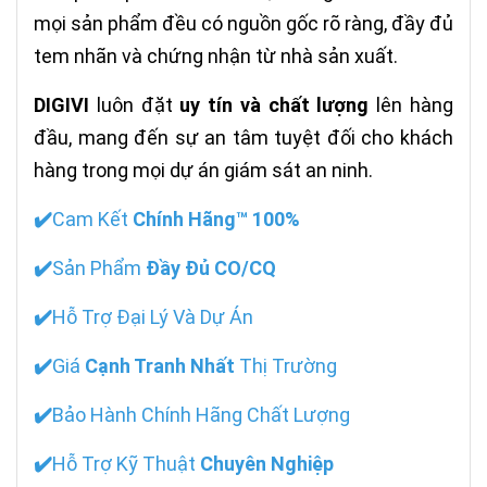
mọi sản phẩm đều có nguồn gốc rõ ràng, đầy đủ
tem nhãn và chứng nhận từ nhà sản xuất.
DIGIVI
luôn đặt
uy tín và chất lượng
lên hàng
đầu, mang đến sự an tâm tuyệt đối cho khách
hàng trong mọi dự án giám sát an ninh.
✔️
Cam Kết
Chính Hãng™ 100%
✔️
Sản Phẩm
Đầy Đủ CO/CQ
✔️
Hỗ Trợ Đại Lý Và Dự Án
✔️
Giá
Cạnh Tranh Nhất
Thị Trường
✔️
Bảo Hành Chính Hãng Chất Lượng
✔️
Hỗ Trợ Kỹ Thuật
Chuyên Nghiệp