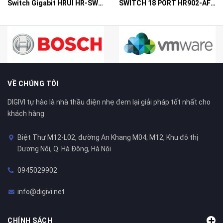
Switch Gigabit HRUI HR-SWG10240D
SWITCH 18 PORT HR902-AF162G-300 – Switch PoE 16 Cổng
VỀ CHÚNG TÔI
DIGIVI tự hào là nhà thầu điện nhẹ đem lại giải pháp tốt nhất cho
khách hàng
Biệt Thự M12-L02, đường An Khang M04; M12, Khu đô thị
Dương Nội, Q. Hà Đông, Hà Nội
0945029902
info@digivi.net
CHÍNH SÁCH