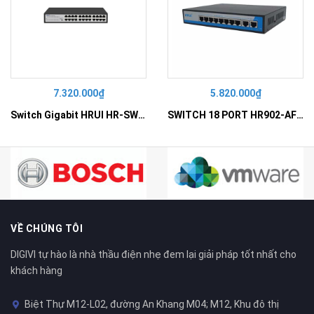
7.320.000₫
5.820.000₫
Switch Gigabit HRUI HR-SWG10240D
SWITCH 18 PORT HR902-AF162G-300 – Switch PoE 16 Cổng
VỀ CHÚNG TÔI
DIGIVI tự hào là nhà thầu điện nhẹ đem lại giải pháp tốt nhất cho
khách hàng
Biệt Thự M12-L02, đường An Khang M04; M12, Khu đô thị