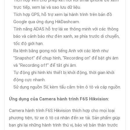
Tích hợp Wifi cho phép kết nối với smartphone để xem
trực tiếp, xem lại và sao lưu dữ liệu.
Tích hợp GPS, hỗ trợ xem lại hành trình trên bản đồ
Google qua ứng dụng HikDashcam.
Tính năng ADAS hỗ trợ lái xe thông minh với các thông
báo và cảnh báo như đèn xanh, xe phía trước di chuyển,
tốc độ giới hạn.
Ra lệnh bằng giọng nói tiếng Anh với các lệnh như
"Snapshot" để chụp hình, "Recording on" để bật ghi âm
và "Recording off" để tắt ghi âm.
Tự động ghi hình khi thiết bị khởi động, thời gian khởi
động cực nhanh.
Sử dụng nguồn 5V, kèm tẩu cắm trên ô tô và cáp nguồn.
Ứng dụng của Camera hành trình F6S Hikvision:
Camera hành trình F6S Hikvision thích hợp cho mọi loại
phương tiện, từ xe ô tô cá nhân đến xe tải. Sản phẩm giúp
bạn ghi lại những hành trình thú vị, bảo vệ bản thân trước