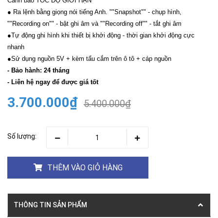
Cảnh báo TỐC ĐỘ GIỚI HẠN
● Ra lệnh bằng giọng nói tiếng Anh. ""Snapshot"" - chụp hình,
""Recording on"" - bật ghi âm và ""Recording off"" - tắt ghi âm
●Tự động ghi hình khi thiết bị khởi động - thời gian khởi động cực
nhanh
●Sử dụng nguồn 5V + kèm tẩu cắm trên ô tô + cáp nguồn
- Bảo hành: 24 tháng
- Liên hệ ngay để được giá tốt
3.700.000₫
5.400.000₫
Số lượng:
THÊM VÀO GIỎ HÀNG
THÔNG TIN SẢN PHẨM