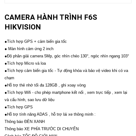
CAMERA HÀNH TRÌNH F6S
HIKVISION
●Tích hợp GPS + cảm biến gia tốc
● Màn hình cảm ứng 2 inch
●Độ phân giải camera 5Mp, góc nhìn chéo 130°, ngóc nhìn ngang 103°
●Tích hợp Micro và loa
●Tích hợp cảm biến gia tốc - Tự động khóa và bảo vệ video khi có va
chạm
●Hỗ trợ thẻ nhớ tối đa 128GB , ghi xoay vòng
●Tích hợp Wifi - cho phép martphone kết nối , xem trực tiếp , xem lại
và cấu hình, sao lưu dữ liệu
●Tích hợp GPS
●Hỗ trợ tính năng ADAS , hỗ trợ lái xe thông minh :
Thông báo ĐÈN XANH
Thông báo XE PHÍA TRƯỚC DI CHUYỂN