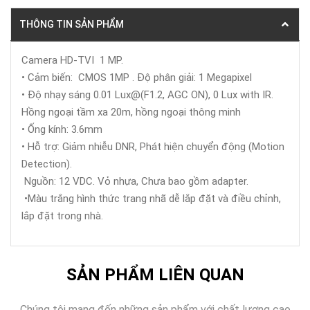
THÔNG TIN SẢN PHẨM
Camera HD-TVI 1 MP.
• Cảm biến: CMOS 1MP . Độ phân giải: 1 Megapixel
• Độ nhạy sáng 0.01 Lux@(F1.2, AGC ON), 0 Lux with IR.
Hồng ngoại tầm xa 20m, hồng ngoại thông minh
• Ống kính: 3.6mm
• Hỗ trợ: Giảm nhiễu DNR, Phát hiện chuyển động (Motion
Detection).
Nguồn: 12 VDC. Vỏ nhựa, Chưa bao gồm adapter.
•Màu trắng hình thức trang nhã dễ lắp đặt và điều chỉnh,
lắp đặt trong nhà.
SẢN PHẨM LIÊN QUAN
Chúng tôi mang đến những sản phẩm với chất lượng cao