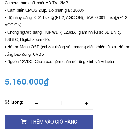
Camera thân chữ nhật HD-TVI 2MP
• Cảm biến CMOS 2Mp. Độ phân giải: 1080p
• Độ nhạy sáng: 0.01 Lux @(F1.2, AGC ON), B/W: 0.001 Lux @(F1.2,
AGC ON).
• Chống ngược sáng True WDR) 120dB, giảm nhiễu số 3D DNR),
HSBLC, Digital zoom 62x
• Hỗ trợ Menu OSD (cài đặt thông số camera) điều khiển từ xa. Hỗ trợ
cổng báo động, CVBS
• Nguồn 12VDC. Chưa bao gồm chân đế, ống kính và Adapter
5.160.000₫
Số lượng:
THÊM VÀO GIỎ HÀNG