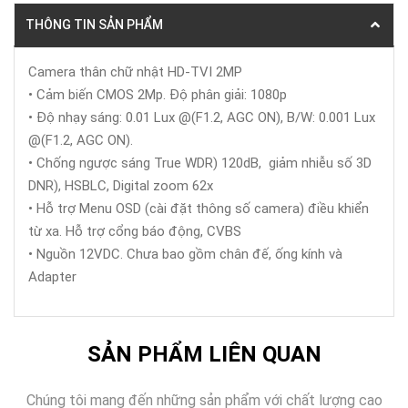
THÔNG TIN SẢN PHẨM
Camera thân chữ nhật HD-TVI 2MP
• Cảm biến CMOS 2Mp. Độ phân giải: 1080p
• Độ nhạy sáng: 0.01 Lux @(F1.2, AGC ON), B/W: 0.001 Lux
@(F1.2, AGC ON).
• Chống ngược sáng True WDR) 120dB, giảm nhiễu số 3D
DNR), HSBLC, Digital zoom 62x
• Hỗ trợ Menu OSD (cài đặt thông số camera) điều khiển
từ xa. Hỗ trợ cổng báo động, CVBS
• Nguồn 12VDC. Chưa bao gồm chân đế, ống kính và
Adapter
SẢN PHẨM LIÊN QUAN
Chúng tôi mang đến những sản phẩm với chất lượng cao