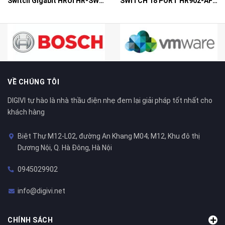
Switch Gigabit HRUI HR-SWG10240D
SWITCH 18 PORT HR902-AF162G-300 – Switch PoE 16 Cổng
VỀ CHÚNG TÔI
DIGIVI tự hào là nhà thầu điện nhẹ đem lại giải pháp tốt nhất cho
khách hàng
Biệt Thự M12-L02, đường An Khang M04; M12, Khu đô thị
Dương Nội, Q. Hà Đông, Hà Nội
0945029902
info@digivi.net
CHÍNH SÁCH