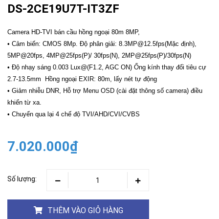
DS-2CE19U7T-IT3ZF
Camera HD-TVI bán cầu hồng ngoại 80m 8MP,
• Cảm biến: CMOS 8Mp. Độ phân giải: 8.3MP@12.5fps(Mặc định),
5MP@20fps, 4MP@25fps(P)/ 30fps(N), 2MP@25fps(P)/30fps(N)
• Độ nhạy sáng 0.003 Lux@(F1.2, AGC ON) Ống kính thay đổi tiêu cự
2.7-13.5mm Hồng ngoại EXIR: 80m, lấy nét tự động
• Giảm nhiễu DNR, Hỗ trợ Menu OSD (cài đặt thông số camera) điều
khiển từ xa.
• Chuyển qua lại 4 chế độ TVI/AHD/CVI/CVBS
7.020.000₫
Số lượng:
THÊM VÀO GIỎ HÀNG