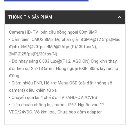
THÔNG TIN SẢN PHẨM
Camera HD-TVI bán cầu hồng ngoại 80m 8MP,
• Cảm biến: CMOS 8Mp. Độ phân giải: 8.3MP@12.5fps(Mặc
định), 5MP@20fps, 4MP@25fps(P)/ 30fps(N),
2MP@25fps(P)/30fps(N)
• Độ nhạy sáng 0.003 Lux@(F1.2, AGC ON) Ống kính thay
đổi tiêu cự 2.7-13.5mm Hồng ngoại EXIR: 80m, lấy nét tự
động
• Giảm nhiễu DNR, Hỗ trợ Menu OSD (cài đặt thông số
camera) điều khiển từ xa.
• Chuyển qua lại 4 chế độ TVI/AHD/CVI/CVBS
• Tiêu chuẩn chống bụi, nước: IP67. Nguồn vào 12
VDC/24VDC. Vỏ kim loại, Chưa bao gồm adapter.