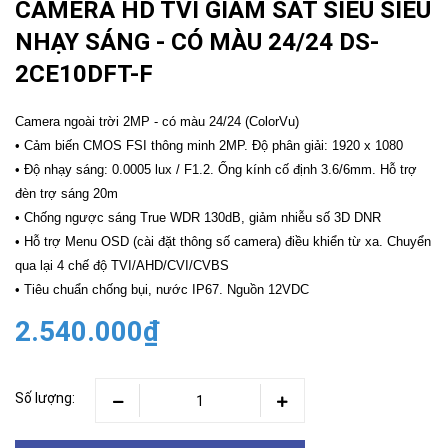
CAMERA HD TVI GIÁM SÁT SIÊU SIÊU
NHẠY SÁNG - CÓ MÀU 24/24 DS-
2CE10DFT-F
Camera ngoài trời 2MP - có màu 24/24 (ColorVu)
• Cảm biến CMOS FSI thông minh 2MP. Độ phân giải: 1920 x 1080
• Độ nhạy sáng: 0.0005 lux / F1.2. Ống kính cố định 3.6/6mm. Hỗ trợ
đèn trợ sáng 20m
• Chống ngược sáng True WDR 130dB, giảm nhiễu số 3D DNR
• Hỗ trợ Menu OSD (cài đặt thông số camera) điều khiển từ xa. Chuyển
qua lại 4 chế độ TVI/AHD/CVI/CVBS
• Tiêu chuẩn chống bụi, nước IP67. Nguồn 12VDC
2.540.000₫
Số lượng: