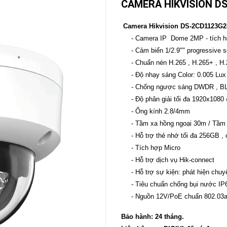
CAMERA HIKVISION DS
CAMERA
-
Camera Hikvision DS-2CD1123G2
BÁO
- Camera IP Dome 2MP - tích h
ĐỘNG
- Cảm biến 1/2.9"" progressiv
Camera
Camera
- Chuẩn nén H.265 , H.265+ , H
Hikvision
Tiandy
- Độ nhạy sáng Color: 0.005 Lu
THIẾT
- Chống ngược sáng DWDR , B
BỊ
- Độ phân giải tối đa 1920x1080
HỌP
TRỰC
- Ống kính 2.8/4mm
TUYẾN
- Tầm xa hồng ngoại 30m / Tầm
Maxhub
- Hỗ trợ thẻ nhớ tối đa 256GB ,
Màn
- Tích hợp Micro
hình
MAXHUB
- Hỗ trợ dịch vụ Hik-connect
M27
- Hỗ trợ sự kiện: phát hiện chu
- Tiêu chuẩn chống bụi nước IP6
THIẾT
BỊ
- Nguồn 12V/PoE chuẩn 802.03a
THÔNG
MINH
Bảo hành: 24 tháng.
HOMEGY