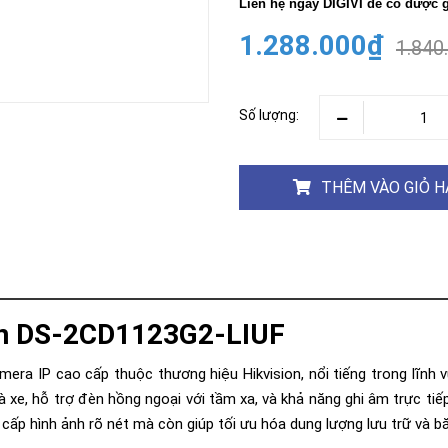
Khóa
Liên hệ ngay DIGIVI để có được gi
Faster
1.288.000₫
1.840
THIẾT
BỊ
BÁO
CHÁY
Số lượng:
KHÓA
THÔNG
MINH
THÊM VÀO GIỎ 
Faster
Lock
FASTER
HUAWEI
on DS-2CD1123G2-LIUF
ra IP cao cấp thuộc thương hiệu Hikvision, nổi tiếng trong lĩnh 
 xe, hỗ trợ đèn hồng ngoại với tầm xa, và khả năng ghi âm trực tiế
ấp hình ảnh rõ nét mà còn giúp tối ưu hóa dung lượng lưu trữ và b