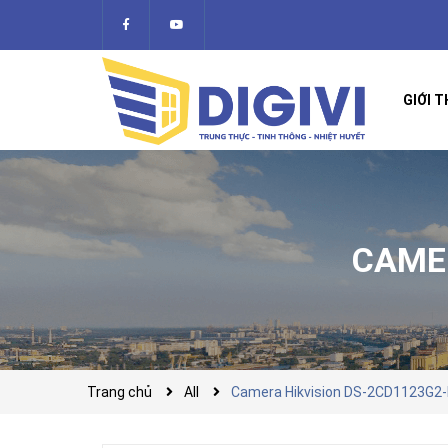
GIỚI T
CAMER
Trang chủ
All
Camera Hikvision DS-2CD1123G2-