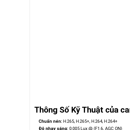
Thông Số Kỹ Thuật của c
Chuẩn nén:
H.265, H.265+, H.264, H.264+
Độ nhạy sáng:
0.005 Lux @ (F1.6, AGC ON)