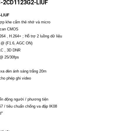
-2CD1123G2-LIUF
-LIUF
ợp khe cắm thẻ nhớ và micro
e scan CMOS
.264 , H.264+ ; Hỗ trợ 2 luồng dữ liệu
x @ (F1.6, AGC ON)
LC , 3D DNR
 @ 25/30fps
 xa đèn ánh sáng trắng 20m
 cho phép ghi video
yển động người / phương tiện
7 / tiêu chuẩn chống va đập IK08
f"