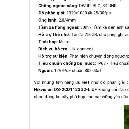
Chống ngược sáng:
DWDR, BLC, 3D DNR
Độ phân giải:
1920x1080 @ 25/30fps
Ống kính:
2.8/4mm
Tầm xa hồng ngoại:
30m / Tầm xa đèn ánh sá
Hỗ trợ thẻ nhớ:
Tối đa 256GB, cho phép ghi vi
Tích hợp:
Micro
Dịch vụ hỗ trợ:
Hik-connect
Hỗ trợ sự kiện:
Phát hiện chuyển động người/
Tiêu chuẩn chống bụi nước:
IP67 / Tiêu chuẩ
Nguồn:
12V/PoE chuẩn 802.03af
Với những tính năng ưu việt như độ phân giải 
Hikvision DS-2CD1123G2-LIUF
không chỉ đáp ứn
chọn đáng tin cậy, phù hợp cho cả những yêu cầu g