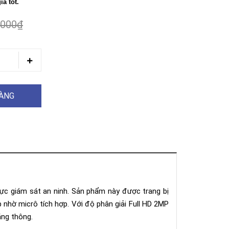
á tốt.
.000₫
HÀNG
vực giám sát an ninh. Sản phẩm này được trang bị
p nhờ micrô tích hợp. Với độ phân giải Full HD 2MP
ăng thông.