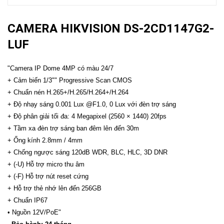
CAMERA HIKVISION DS-2CD1147G2-
LUF
"Camera IP Dome 4MP có màu 24/7
+ Cảm biến 1/3"" Progressive Scan CMOS
+ Chuẩn nén H.265+/H.265/H.264+/H.264
+ Độ nhạy sáng 0.001 Lux @F1.0, 0 Lux với đèn trợ sáng
+ Độ phân giải tối đa: 4 Megapixel (2560 × 1440) 20fps
+ Tầm xa đèn trợ sáng ban đêm lên đến 30m
+ Ống kính 2.8mm / 4mm
+ Chống ngược sáng 120dB WDR, BLC, HLC, 3D DNR
+ (-U) Hỗ trợ micro thu âm
+ (-F) Hỗ trợ nút reset cứng
+ Hỗ trợ thẻ nhớ lên đến 256GB
+ Chuẩn IP67
• Nguồn 12V/PoE"