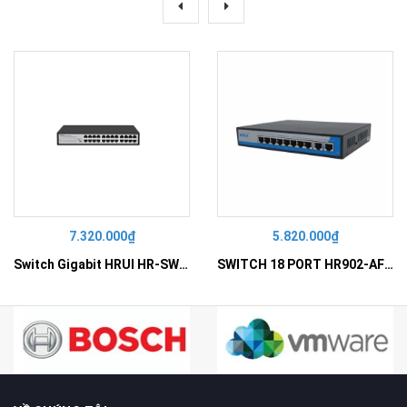
7.320.000₫
5.820.000₫
Switch Gigabit HRUI HR-SWG10240D
SWITCH 18 PORT HR902-AF162G-300 – Switch PoE 16 Cổng