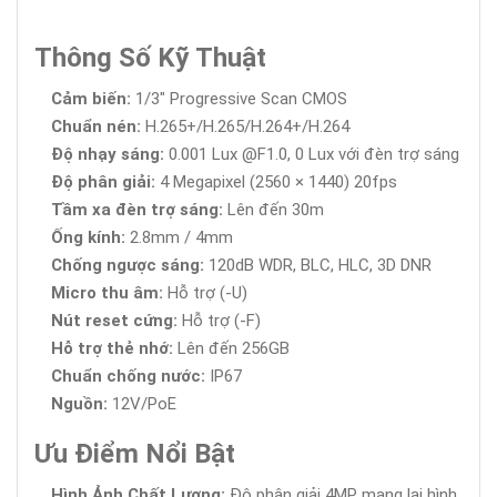
Thông Số Kỹ Thuật
Cảm biến:
1/3" Progressive Scan CMOS
Chuẩn nén:
H.265+/H.265/H.264+/H.264
Độ nhạy sáng:
0.001 Lux @F1.0, 0 Lux với đèn trợ sáng
Độ phân giải:
4 Megapixel (2560 × 1440) 20fps
Tầm xa đèn trợ sáng:
Lên đến 30m
Ống kính:
2.8mm / 4mm
Chống ngược sáng:
120dB WDR, BLC, HLC, 3D DNR
Micro thu âm:
Hỗ trợ (-U)
Nút reset cứng:
Hỗ trợ (-F)
Hỗ trợ thẻ nhớ:
Lên đến 256GB
Chuẩn chống nước:
IP67
Nguồn:
12V/PoE
Ưu Điểm Nổi Bật
Hình Ảnh Chất Lượng:
Độ phân giải 4MP mang lại hình