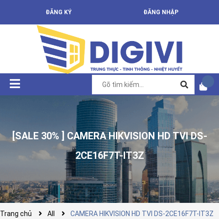
ĐĂNG KÝ
ĐĂNG NHẬP
[SALE 30% ] CAMERA HIKVISION HD TVI DS-
2CE16F7T-IT3Z
Trang chủ
All
CAMERA HIKVISION HD TVI DS-2CE16F7T-IT3Z