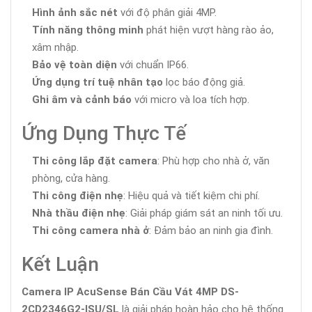
Hình ảnh sắc nét
với độ phân giải 4MP.
Tính năng thông minh
phát hiện vượt hàng rào ảo,
xâm nhập.
Bảo vệ toàn diện
với chuẩn IP66.
Ứng dụng trí tuệ nhân tạo
lọc báo động giả.
Ghi âm và cảnh báo
với micro và loa tích hợp.
Ứng Dụng Thực Tế
Thi công lắp đặt camera
: Phù hợp cho nhà ở, văn
phòng, cửa hàng.
Thi công điện nhẹ
: Hiệu quả và tiết kiệm chi phí.
Nhà thầu điện nhẹ
: Giải pháp giám sát an ninh tối ưu.
Thi công camera nhà ở
: Đảm bảo an ninh gia đình.
Kết Luận
Camera IP AcuSense Bán Cầu Vát 4MP DS-
2CD2346G2-ISU/SL
là giải pháp hoàn hảo cho hệ thống