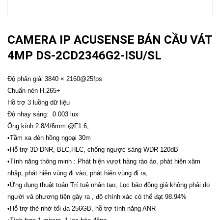
CAMERA IP ACUSENSE BÁN CẦU VÁT
4MP DS-2CD2346G2-ISU/SL
Độ phân giải 3840 × 2160@25fps
Chuẩn nén H.265+
Hỗ trợ 3 luồng dữ liệu
Độ nhạy sáng: 0.003 lux
Ống kính 2.8/4/6mm @F1.6;
•Tầm xa đèn hồng ngoại 30m
•Hỗ trợ 3D DNR, BLC,HLC, chống ngược sáng WDR 120dB
•Tính năng thông minh : Phát hiện vượt hàng rào ảo, phát hiện xâm
nhập, phát hiện vùng đi vào, phát hiện vùng đi ra,
•Ứng dụng thuật toán Trí tuệ nhân tạo, Lọc báo động giả không phải do
người và phương tiện gây ra , độ chính xác có thể đạt 98.94%
•Hỗ trợ thẻ nhớ tối đa 256GB, hỗ trợ tính năng ANR