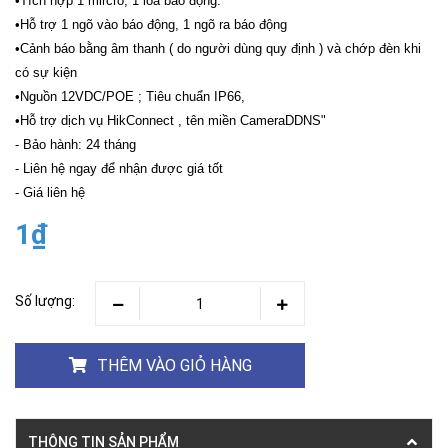
•Tích hợp 1 mircro, 1 loa báo động.
•Hỗ trợ 1 ngõ vào báo động, 1 ngõ ra báo động
•Cảnh báo bằng âm thanh ( do người dùng quy định ) và chớp đèn khi
có sự kiện
•Nguồn 12VDC/POE ; Tiêu chuẩn IP66,
•Hỗ trợ dịch vụ HikConnect , tên miền CameraDDNS"
- Bảo hành: 24 tháng
- Liên hệ ngay để nhận được giá tốt
- Giá liên hệ
1₫
Số lượng:
THÊM VÀO GIỎ HÀNG
THÔNG TIN SẢN PHẨM