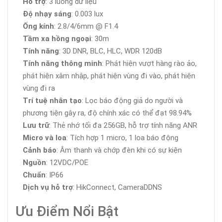
Hỗ trợ
: 3 luồng dữ liệu
Độ nhạy sáng
: 0.003 lux
Ống kính
: 2.8/4/6mm @ F1.4
Tầm xa hồng ngoại
: 30m
Tính năng
: 3D DNR, BLC, HLC, WDR 120dB
Tính năng thông minh
: Phát hiện vượt hàng rào ảo,
phát hiện xâm nhập, phát hiện vùng đi vào, phát hiện
vùng đi ra
Trí tuệ nhân tạo
: Lọc báo động giả do người và
phương tiện gây ra, độ chính xác có thể đạt 98.94%
Lưu trữ
: Thẻ nhớ tối đa 256GB, hỗ trợ tính năng ANR
Micro và loa
: Tích hợp 1 micro, 1 loa báo động
Cảnh báo
: Âm thanh và chớp đèn khi có sự kiện
Nguồn
: 12VDC/POE
Chuẩn
: IP66
Dịch vụ hỗ trợ
: HikConnect, CameraDDNS
Ưu Điểm Nổi Bật