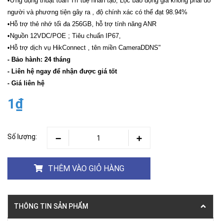
•Ứng dụng thuật toán Trí tuệ nhân tạo, Lọc báo động giả không phải do
người và phương tiện gây ra , độ chính xác có thể đạt 98.94%
•Hỗ trợ thẻ nhớ tối đa 256GB, hỗ trợ tính năng ANR
•Nguồn 12VDC/POE ; Tiêu chuẩn IP67,
•Hỗ trợ dịch vụ HikConnect , tên miền CameraDDNS"
- Bảo hành: 24 tháng
- Liên hệ ngay để nhận được giá tốt
- Giá liên hệ
1₫
Số lượng:
THÊM VÀO GIỎ HÀNG
THÔNG TIN SẢN PHẨM