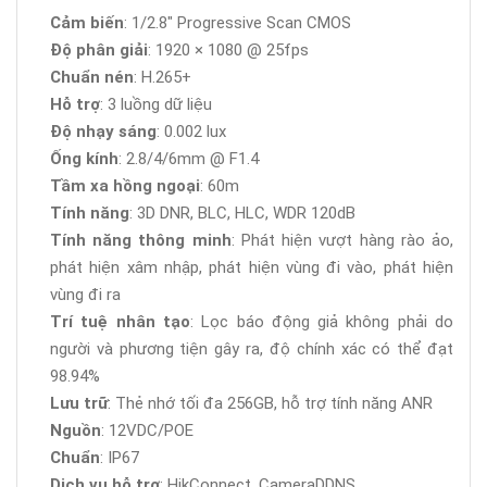
Cảm biến
: 1/2.8" Progressive Scan CMOS
Độ phân giải
: 1920 × 1080 @ 25fps
Chuẩn nén
: H.265+
Hỗ trợ
: 3 luồng dữ liệu
Độ nhạy sáng
: 0.002 lux
Ống kính
: 2.8/4/6mm @ F1.4
Tầm xa hồng ngoại
: 60m
Tính năng
: 3D DNR, BLC, HLC, WDR 120dB
Tính năng thông minh
: Phát hiện vượt hàng rào ảo,
phát hiện xâm nhập, phát hiện vùng đi vào, phát hiện
vùng đi ra
Trí tuệ nhân tạo
: Lọc báo động giả không phải do
người và phương tiện gây ra, độ chính xác có thể đạt
98.94%
Lưu trữ
: Thẻ nhớ tối đa 256GB, hỗ trợ tính năng ANR
Nguồn
: 12VDC/POE
Chuẩn
: IP67
Dịch vụ hỗ trợ
: HikConnect, CameraDDNS