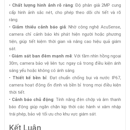
•
Chất lượng hình ảnh rõ ràng
: Độ phân giải 2MP cung
cấp hình ảnh sắc nét, cho phép theo dõi chi tiết và rõ
ràng.
•
Giảm thiểu cảnh báo giả
: Nhờ công nghệ AcuSense,
camera chỉ cảnh báo khi phát hiện người hoặc phương
tiện, giúp tiết kiệm thời gian và nâng cao hiệu quả giám
sát.
•
Giám sát ban đêm mạnh mẽ
: Với tầm nhìn hồng ngoại
30m, camera bảo vệ liên tục ngay cả trong điều kiện ánh
sáng yếu hoặc không có ánh sáng.
•
Thiết kế bền bỉ
: Đạt chuẩn chống bụi và nước IP67,
camera hoạt động ổn định và bền bỉ trong mọi điều kiện
thời tiết.
•
Cảnh báo chủ động
: Tính năng đèn chớp và âm thanh
báo động giúp ngăn chặn kịp thời các hành vi xâm nhập
trái phép, bảo vệ tối ưu cho khu vực giám sát.
Kết Luận