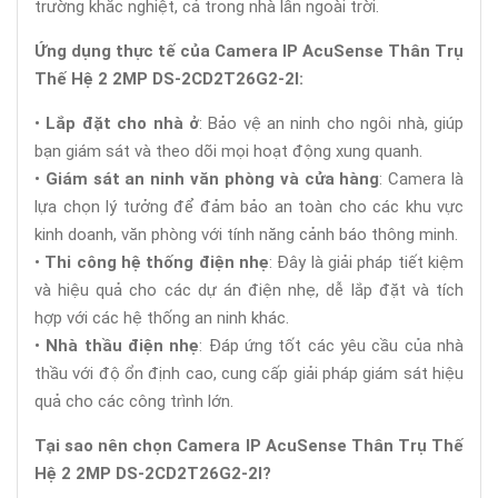
trường khắc nghiệt, cả trong nhà lẫn ngoài trời.
Ứng dụng thực tế của Camera IP AcuSense Thân Trụ
Thế Hệ 2 2MP DS-2CD2T26G2-2I:
•
Lắp đặt cho nhà ở
: Bảo vệ an ninh cho ngôi nhà, giúp
bạn giám sát và theo dõi mọi hoạt động xung quanh.
•
Giám sát an ninh văn phòng và cửa hàng
: Camera là
lựa chọn lý tưởng để đảm bảo an toàn cho các khu vực
kinh doanh, văn phòng với tính năng cảnh báo thông minh.
•
Thi công hệ thống điện nhẹ
: Đây là giải pháp tiết kiệm
và hiệu quả cho các dự án điện nhẹ, dễ lắp đặt và tích
hợp với các hệ thống an ninh khác.
•
Nhà thầu điện nhẹ
: Đáp ứng tốt các yêu cầu của nhà
thầu với độ ổn định cao, cung cấp giải pháp giám sát hiệu
quả cho các công trình lớn.
Tại sao nên chọn Camera IP AcuSense Thân Trụ Thế
Hệ 2 2MP DS-2CD2T26G2-2I?