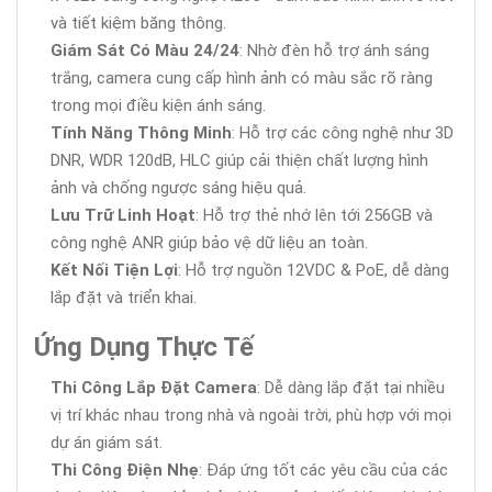
và tiết kiệm băng thông.
Giám Sát Có Màu 24/24
: Nhờ đèn hỗ trợ ánh sáng
trắng, camera cung cấp hình ảnh có màu sắc rõ ràng
trong mọi điều kiện ánh sáng.
Tính Năng Thông Minh
: Hỗ trợ các công nghệ như 3D
DNR, WDR 120dB, HLC giúp cải thiện chất lượng hình
ảnh và chống ngược sáng hiệu quả.
Lưu Trữ Linh Hoạt
: Hỗ trợ thẻ nhớ lên tới 256GB và
công nghệ ANR giúp bảo vệ dữ liệu an toàn.
Kết Nối Tiện Lợi
: Hỗ trợ nguồn 12VDC & PoE, dễ dàng
lắp đặt và triển khai.
Ứng Dụng Thực Tế
Thi Công Lắp Đặt Camera
: Dễ dàng lắp đặt tại nhiều
vị trí khác nhau trong nhà và ngoài trời, phù hợp với mọi
dự án giám sát.
Thi Công Điện Nhẹ
: Đáp ứng tốt các yêu cầu của các