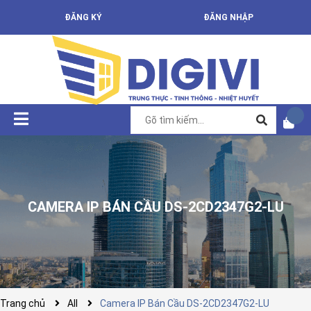
ĐĂNG KÝ
ĐĂNG NHẬP
CAMERA IP BÁN CẦU DS-2CD2347G2-LU
Trang chủ
All
Camera IP Bán Cầu DS-2CD2347G2-LU