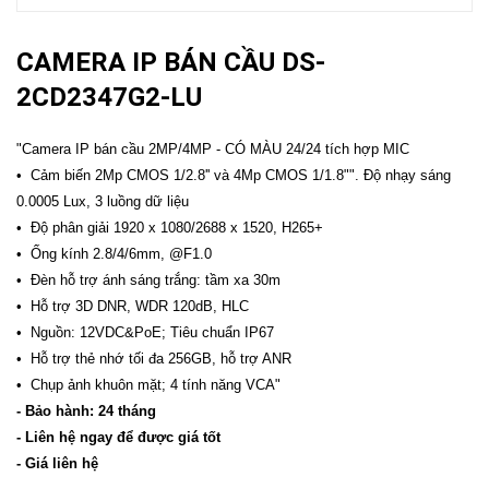
CAMERA IP BÁN CẦU DS-
2CD2347G2-LU
"Camera IP bán cầu 2MP/4MP - CÓ MÀU 24/24 tích hợp MIC
• Cảm biến 2Mp CMOS 1/2.8'' và 4Mp CMOS 1/1.8"". Độ nhạy sáng
0.0005 Lux, 3 luồng dữ liệu
• Độ phân giải 1920 x 1080/2688 x 1520, H265+
• Ống kính 2.8/4/6mm, @F1.0
• Đèn hỗ trợ ánh sáng trắng: tầm xa 30m
• Hỗ trợ 3D DNR, WDR 120dB, HLC
• Nguồn: 12VDC&PoE; Tiêu chuẩn IP67
• Hỗ trợ thẻ nhớ tối đa 256GB, hỗ trợ ANR
• Chụp ảnh khuôn mặt; 4 tính năng VCA"
- Bảo hành: 24 tháng
- Liên hệ ngay để được giá tốt
- Giá liên hệ