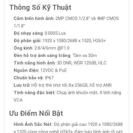
Thông Số Kỹ Thuật
Cảm biến hình ảnh
: 2MP CMOS 1/2.8'' và 4MP CMOS
1/1.8''
Độ nhạy sáng
: 0.0005 Lux
Độ phân giải
: 1920 x 1080/2688 x 1520, H265+
Ống kính
: 2.8/4/6mm @F1.0
Đèn hỗ trợ ánh sáng trắng
: Tầm xa 30m
Tính năng hình ảnh
: 3D DNR, WDR 120dB, HLC
Nguồn điện
: 12VDC & PoE
Chuẩn bảo vệ
: IP67
Lưu trữ
: Hỗ trợ thẻ nhớ tối đa 256GB, hỗ trợ ANR
Tính năng đặc biệt
: Chụp ảnh khuôn mặt, 4 tính năng
VCA
Ưu Điểm Nổi Bật
Hình Ảnh Sắc Nét
: Độ phân giải cao 1920 x 1080/2688
x 1520 cùng công nghệ H265+ đảm bảo hình ảnh rõ nét