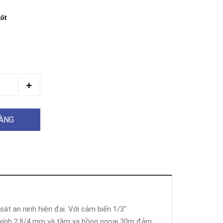
tốt
HÀNG
át an ninh hiện đại. Với cảm biến 1/3"
g kính 2.8/4 mm và tầm xa hồng ngoại 30m đảm