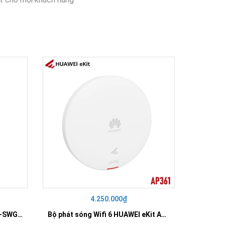
4.250.000₫
42
SWITCH 16 PORT GIGABIT HR-SWG00160
Bộ phát sóng Wifi 6 HUAWEI eKit AP361