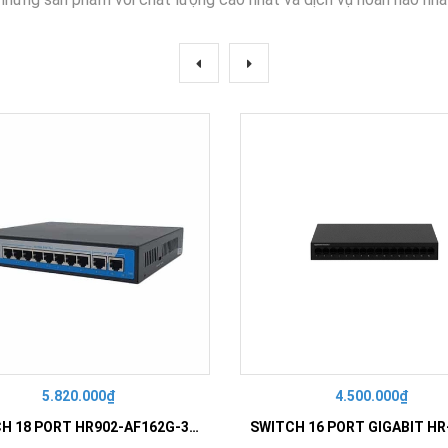
5.820.000₫
4.500.000₫
SWITCH 18 PORT HR902-AF162G-300 – Switch PoE 16 Cổng