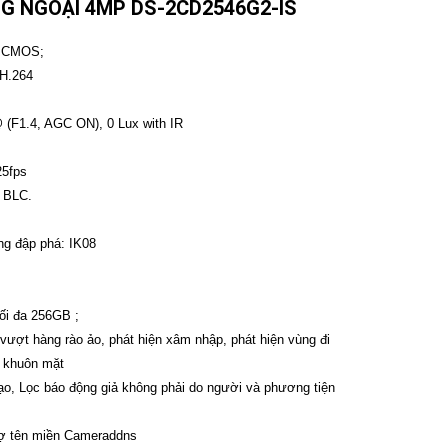
G NGOẠI 4MP DS-2CD2546G2-IS
an CMOS;
/H.264
 (F1.4, AGC ON), 0 Lux with IR
25fps
 BLC.
ng đập phá: IK08
ối đa 256GB ;
 vượt hàng rào ảo, phát hiện xâm nhập, phát hiện vùng đi
h khuôn mặt
 tạo, Lọc báo động giả không phải do người và phương tiện
trợ tên miền Cameraddns