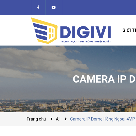
GIỚI T
CAMERA IP 
Trang chủ
All
Camera IP Dome Hồng Ngoại 4MP