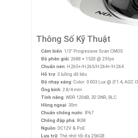
Thông Số Kỹ Thuật
Cảm biến
: 1/3" Progressive Scan CMOS
Độ phân giải
: 2688 × 1520 @ 25fps
Chuẩn nén
: H.265+/H.265/H.264+/H.264
Hỗ trợ
: 3 luồng dữ liệu
Độ nhạy sáng
: Color: 0.003 Lux @ (F1.4, AGC O
Ống kính
: 2.8/4 mm
Tính năng
: WDR 120dB, 3D DNR, BLC
Hồng ngoại
: 30m
Chuẩn chống nước
: IP67
Chống đập phá
: IK08
Nguồn
: DC12V & PoE
Lưu trữ
: Thẻ nhớ tối đa 256GB