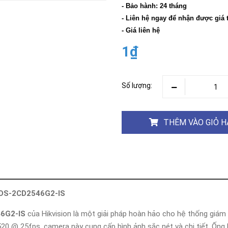
Khóa
- Bảo hành: 24 tháng
Faster
- Liên hệ ngay để nhận được giá 
THIẾT
- Giá liên hệ
BỊ
BÁO
1₫
CHÁY
KHÓA
THÔNG
MINH
Số lượng:
Faster
Lock
THÊM VÀO GIỎ 
FASTER
HUAWEI
 DS-2CD2546G2-IS
6G2-IS
của Hikvision là một giải pháp hoàn hảo cho hệ thống giám s
20 @ 25fps, camera này cung cấp hình ảnh sắc nét và chi tiết. Ốn