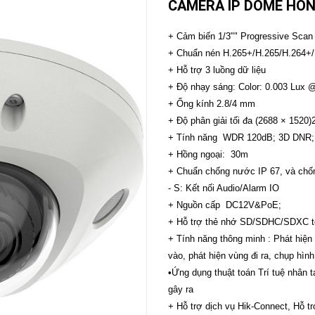
CAMERA IP DOME HỒN
CAMERA
-
+ Cảm biến 1/3"" Progressive Sc
BÁO
+ Chuẩn nén H.265+/H.265/H.264+
ĐỘNG
+ Hỗ trợ 3 luồng dữ liệu
Camera
Camera
+ Độ nhạy sáng: Color: 0.003 Lux @
Hikvision
Tiandy
+ Ống kính 2.8/4 mm
THIẾT
+ Độ phân giải tối đa (2688 × 1520)
BỊ
+ Tính năng WDR 120dB; 3D DNR;
HỌP
TRỰC
+ Hồng ngoại: 30m
TUYẾN
+ Chuẩn chống nước IP 67, và chố
Maxhub
- S: Kết nối Audio/Alarm IO
Màn
+ Nguồn cấp DC12V&PoE;
hình
MAXHUB
+ Hỗ trợ thẻ nhớ SD/SDHC/SDXC t
M27
+ Tính năng thông minh : Phát hiện
vào, phát hiện vùng đi ra, chụp hìn
THIẾT
BỊ
•Ứng dụng thuật toán Trí tuệ nhân
THÔNG
gây ra
MINH
+ Hỗ trợ dịch vụ Hik-Connect, Hỗ 
HOMEGY