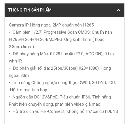
THÔNG TIN SẢN PHẨM
Camera IP Hồng ngoại 2MP chuẩn nén H.265
• Cảm biến 1/2.7" Progressive Scan CMOS; Chuẩn nén
H.265/H.264+/H.264/MJPEG. Ông kinh 4mm ( hoặc
2.8mm,6mm)
• Độ nhạy sáng Màu: 0.028 Lux @ (F2.0, AGC ON), 0 Lux
with IR
• Độ phân giải tối đa: 25fps/30fps(1920×1080); Hồng
ngoại 30m
• Tính năng Chống ngược sáng thực DWDR, 3D DNR; ICR;
Hỗ trợ mic tích hợp
• Nguồn cấp DC12V&PoE; Tiêu chuẩn IP66. Tính năng
Phát hiện chuyển động, phát hiện video giả mạo.
• Hỗ trợ dịch vụ Hik-Connect, Không hỗ trợ cài đặt DDNS