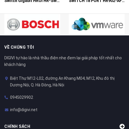
Switch Gigabit HRUI HR-SWG10240D
SWITCH 18 PORT HR902-AF162G-300 – Switch PoE 16 Cổng
VỀ CHÚNG TÔI
DIGIVI tự hào là nhà thầu điện nhẹ đem lại giải pháp tốt nhất cho
khách hàng
Biệt Thự M12-L02, đường An Khang M04; M12, Khu đô thị
Dương Nội, Q. Hà Đông, Hà Nội
0945029902
info@digivi.net
CHÍNH SÁCH