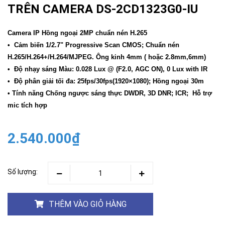
TRÊN CAMERA DS-2CD1323G0-IU
Camera IP Hồng ngoại 2MP chuẩn nén H.265
• Cảm biến 1/2.7" Progressive Scan CMOS; Chuẩn nén
H.265/H.264+/H.264/MJPEG. Ông kinh 4mm ( hoặc 2.8mm,6mm)
• Độ nhạy sáng Màu: 0.028 Lux @ (F2.0, AGC ON), 0 Lux with IR
• Độ phân giải tối đa: 25fps/30fps(1920×1080); Hồng ngoại 30m
• Tính năng Chống ngược sáng thực DWDR, 3D DNR; ICR; Hỗ trợ
mic tích hợp
2.540.000₫
Số lượng:
THÊM VÀO GIỎ HÀNG