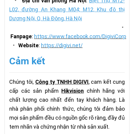
•
Địa chỉ văn phòng Hà Nội
:
Biệt Thự M12-
L02, đường An Khang M04; M12, Khu đô thị
Dương Nội, Q. Hà Đông, Hà Nội
•
Fanpage
:
https://www.facebook.com/DigiviCorp
•
Website
:
https://digivi.net/
Cảm kết
Chúng tôi,
Công ty TNHH DIGIVI
, cam kết cung
cấp các sản phẩm
Hikvision
chính hãng với
chất lượng cao nhất đến tay khách hàng. Là
nhà phân phối chính thức, chúng tôi đảm bảo
mọi sản phẩm đều có nguồn gốc rõ ràng, đầy đủ
tem nhãn và chứng nhận từ nhà sản xuất.