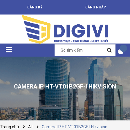
ĐĂNG KÝ
ĐĂNG NHẬP
CAMERA IP HT-VT01B2GF-I HIKVISION
Trang chủ
All
Camera IP HT-VT01B2GF-I Hikvision